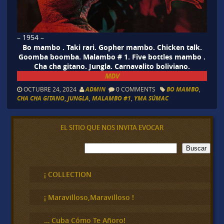
– 1954 –
Bo mambo . Taki rari. Gopher mambo. Chicken talk.
Goomba boomba. Malambo # 1. Five bottles mambo .
Cha cha gitano. Jungla. Carnavalito boliviano.
MDV
OCTUBRE 24, 2024
ADMIN
0 COMMENTS
BO MAMBO
,
CHA CHA GITANO
,
JUNGLA
,
MALAMBO #1
,
YMA SÚMAC
EL SITIO QUE NOS INVITA EVOCAR
B
Buscar
u
s
c
¡ COLLECTION
a
r
¡ Maravilloso,Maravilloso !
… Cuba Cómo Te Añoro!