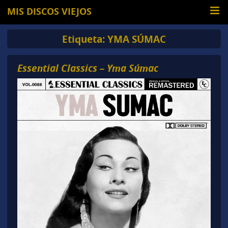
MIS DISCOS VIEJOS
Etiqueta:
YMA SÚMAC
Essential Classics – Yma Súmac