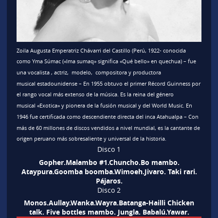
Zoila Augusta Emperatriz Chávarri del Castillo
(Perú, 1922​- conocida
como
Yma Súmac
(«Ima sumaq» significa «Qué bello» en quechua) – fue
una vocalista , actriz, modelo, compositora y productora
musical estadounidense – En 1955 obtuvo el primer Récord Guinness por
el rango vocal más extenso de la música.​ Es la reina del género
musical «Exotica»​ y pionera de la fusión musical y del World Music.​ En
1946 fue certificada como descendiente directa​ del inca Atahualpa – Con
más de 60 millones de discos vendidos a nivel mundial, es la cantante de
origen peruano más sobresaliente y universal de la historia.
Disco 1
Gopher.Malambo #1.Chuncho.Bo mambo.
Ataypura.Goomba boomba.Wimoeh.Jivaro. Taki rari.
Pájaros.
Disco 2
Monos.Aullay.Wanka.Wayra.Batanga-Hailli Chicken
talk. Five bottles mambo. Jungla. Babalú.Yawar.