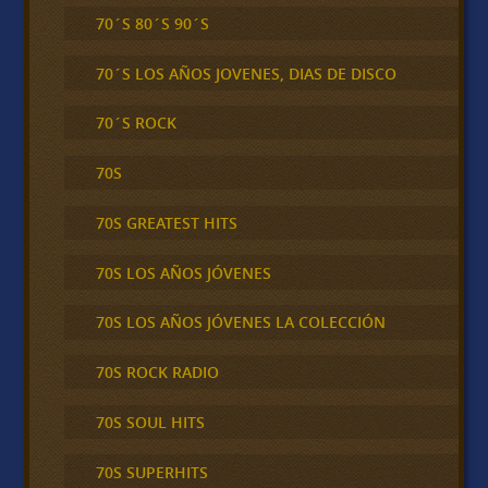
70´S 80´S 90´S
70´S LOS AÑOS JOVENES, DIAS DE DISCO
70´S ROCK
70S
70S GREATEST HITS
70S LOS AÑOS JÓVENES
70S LOS AÑOS JÓVENES LA COLECCIÓN
70S ROCK RADIO
70S SOUL HITS
70S SUPERHITS