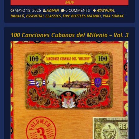
MDV
MAYO 18, 2026
ADMIN
0 COMMENTS
ATAYPURA
,
BABALÚ
,
ESSENTIAL CLASSICS
,
FIVE BOTTLES MAMBO
,
YMA SÚMAC
100 Canciones Cubanas del Milenio – Vol. 3