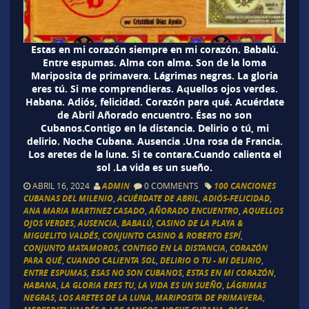
Estas en mi corazón siempre en mi corazón. Babalú.
Entre espumas. Alma con alma. Son de la loma
Mariposita de primavera. Lágrimas negras. La gloria
eres tú. Si me comprendieras. Aquellos ojos verdes.
Habana. Adiós, felicidad. Corazón para qué. Acuérdate
de Abril Añorado encuentro. Ésas no son
Cubanos.Contigo en la distancia. Delirio o tú, mi
delirio. Noche Cubana. Ausencia .Una rosa de Francia.
Los aretes de la luna. Si te contara.Cuando calienta el
sol .La vida es un sueño.
ABRIL 16, 2024
ADMIN
0 COMMENTS
100 CANCIONES
CUBANAS DEL MILENIO
,
ACUÉRDATE DE ABRIL
,
ADIÓS-FELICIDAD
,
ANA MARIA MARTINEZ CASADO
,
AÑORADO ENCUENTRO
,
AQUELLOS
OJOS VERDES
,
AUSENCIA
,
BABALÚ
,
CASINO DE LA PLAYA &
MIGUELITO VALDÉS
,
CONJUNTO CASINO & ROBERTO ESPÍ
,
CONJUNTO MATAMOROS
,
CONTIGO EN LA DISTANCIA
,
CORAZÓN
PARA QUÉ
,
CUANDO CALIENTA SOL
,
DELIRIO O TU - MI DELIRIO
,
ENTRE ESPUMAS
,
ESAS NO SON CUBANOS
,
ESTAS EN MI CORAZÓN
,
HABANA
,
LA GLORIA ERES TU
,
LA VIDA ES UN SUEÑO
,
LÁGRIMAS
NEGRAS
,
LOS ARETES DE LA LUNA
,
MARIPOSITA DE PRIMAVERA
,