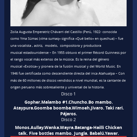
Zoila Augusta Emperatriz Chávarri del Castillo
(Perú, 1922​- conocida
como
Yma Súmac
(«Ima sumaq» significa «Qué bello» en quechua) – fue
una vocalista , actriz, modelo, compositora y productora
musical estadounidense – En 1955 obtuvo el primer Récord Guinness por
el rango vocal más extenso de la música.​ Es la reina del género
musical «Exotica»​ y pionera de la fusión musical y del World Music.​ En
1946 fue certificada como descendiente directa​ del inca Atahualpa – Con
más de 60 millones de discos vendidos a nivel mundial, es la cantante de
origen peruano más sobresaliente y universal de la historia.
Disco 1
Gopher.Malambo #1.Chuncho.Bo mambo.
Ataypura.Goomba boomba.Wimoeh.Jivaro. Taki rari.
Pájaros.
Disco 2
Monos.Aullay.Wanka.Wayra.Batanga-Hailli Chicken
talk. Five bottles mambo. Jungla. Babalú.Yawar.