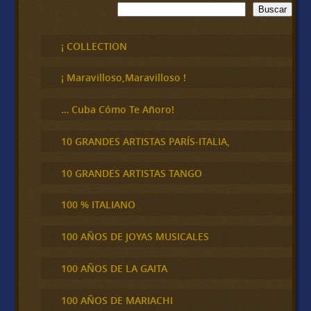
B
Buscar
u
s
c
¡ COLLECTION
a
r
¡ Maravilloso,Maravilloso !
… Cuba Cómo Te Añoro!
10 GRANDES ARTISTAS PARÍS-ITALIA,
10 GRANDES ARTISTAS TANGO
100 % ITALIANO
100 AÑOS DE JOYAS MUSICALES
100 AÑOS DE LA GAITA
100 AÑOS DE MARIACHI