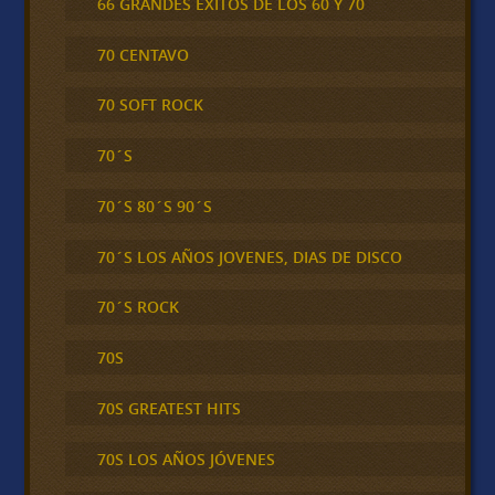
66 GRANDES ÉXITOS DE LOS 60 Y 70
70 CENTAVO
70 SOFT ROCK
70´S
70´S 80´S 90´S
70´S LOS AÑOS JOVENES, DIAS DE DISCO
70´S ROCK
70S
70S GREATEST HITS
70S LOS AÑOS JÓVENES