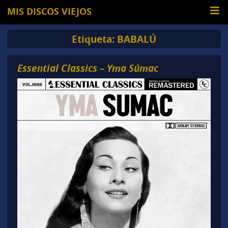
MIS DISCOS VIEJOS
Etiqueta:
BABALÚ
Essential Classics – Yma Súmac