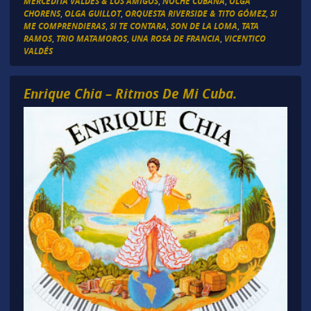
MERCEDITA VALDÉS & LOS AMIGOS
,
NOCHE CUBANA
,
OLGA
CHORENS
,
OLGA GUILLOT
,
ORQUESTA RIVERSIDE & TITO GÓMEZ
,
SI
ME COMPRENDIERAS
,
SI TE CONTARA
,
SON DE LA LOMA
,
TATA
RAMOS
,
TRIO MATAMOROS
,
UNA ROSA DE FRANCIA
,
VICENTICO
VALDÉS
Enrique Chia – Ritmos De Mi Cuba.