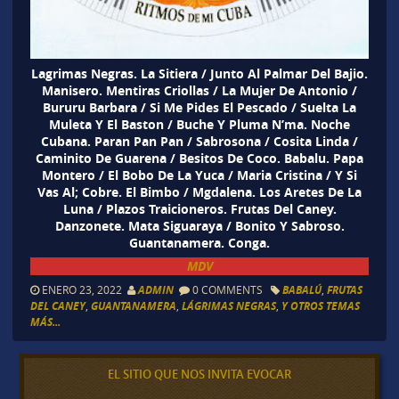
Lagrimas Negras. La Sitiera / Junto Al Palmar Del Bajio.
Manisero. Mentiras Criollas / La Mujer De Antonio /
Bururu Barbara / Si Me Pides El Pescado / Suelta La
Muleta Y El Baston / Buche Y Pluma N’ma. Noche
Cubana. Paran Pan Pan / Sabrosona / Cosita Linda /
Caminito De Guarena / Besitos De Coco. Babalu. Papa
Montero / El Bobo De La Yuca / Maria Cristina / Y Si
Vas Al; Cobre. El Bimbo / Mgdalena. Los Aretes De La
Luna / Plazos Traicioneros. Frutas Del Caney.
Danzonete. Mata Siguaraya / Bonito Y Sabroso.
Guantanamera. Conga.
MDV
ENERO 23, 2022
ADMIN
0 COMMENTS
BABALÚ
,
FRUTAS
DEL CANEY
,
GUANTANAMERA
,
LÁGRIMAS NEGRAS
,
Y OTROS TEMAS
MÁS...
EL SITIO QUE NOS INVITA EVOCAR