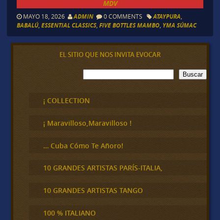
MDV
MAYO 18, 2026
ADMIN
0 COMMENTS
ATAYPURA
,
BABALÚ
,
ESSENTIAL CLASSICS
,
FIVE BOTTLES MAMBO
,
YMA SÚMAC
EL SITIO QUE NOS INVITA EVOCAR
B
Buscar
u
s
c
¡ COLLECTION
a
r
¡ Maravilloso,Maravilloso !
… Cuba Cómo Te Añoro!
10 GRANDES ARTISTAS PARÍS-ITALIA,
10 GRANDES ARTISTAS TANGO
100 % ITALIANO