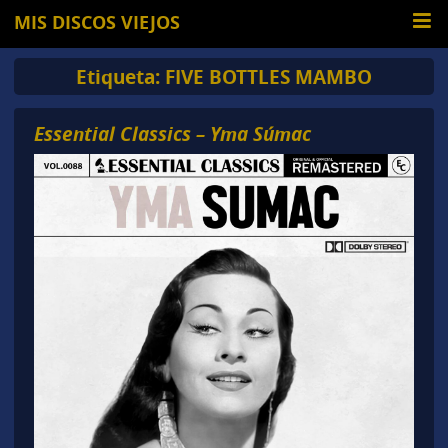
MIS DISCOS VIEJOS
Etiqueta:
FIVE BOTTLES MAMBO
Essential Classics – Yma Súmac