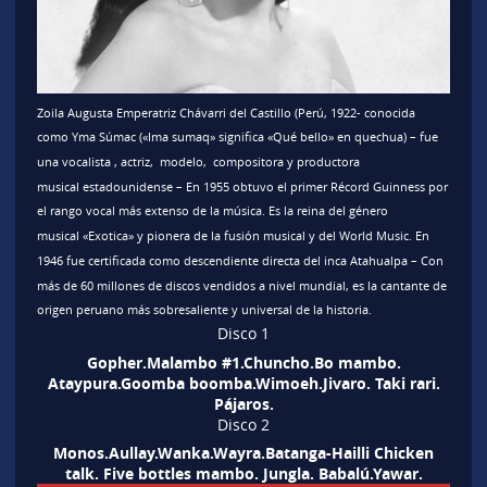
Zoila Augusta Emperatriz Chávarri del Castillo
(Perú, 1922​- conocida
como
Yma Súmac
(«Ima sumaq» significa «Qué bello» en quechua) – fue
una vocalista , actriz, modelo, compositora y productora
musical estadounidense – En 1955 obtuvo el primer Récord Guinness por
el rango vocal más extenso de la música.​ Es la reina del género
musical «Exotica»​ y pionera de la fusión musical y del World Music.​ En
1946 fue certificada como descendiente directa​ del inca Atahualpa – Con
más de 60 millones de discos vendidos a nivel mundial, es la cantante de
origen peruano más sobresaliente y universal de la historia.
Disco 1
Gopher.Malambo #1.Chuncho.Bo mambo.
Ataypura.Goomba boomba.Wimoeh.Jivaro. Taki rari.
Pájaros.
Disco 2
Monos.Aullay.Wanka.Wayra.Batanga-Hailli Chicken
talk. Five bottles mambo. Jungla. Babalú.Yawar.