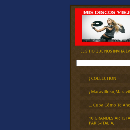
EL SITIO QUE NOS INVITA 
B
u
s
c
¡ COLLECTION
a
r
¡ Maravilloso,Maravil
… Cuba Cómo Te Año
10 GRANDES ARTIST
PARÍS-ITALIA,