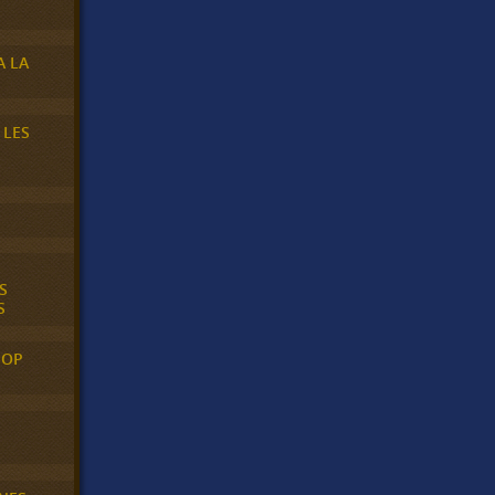
A LA
 LES
S
S
POP