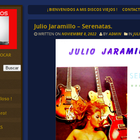
¡ BIENVENIDOS A MIS DISCOS VIEJOS !
CONTAC
Julio Jaramillo – Serenatas.
WRITTEN ON
NOVIEMBRE 8, 2022
BY
ADMIN
IN
JUL
EVOCAR
Buscar
loso !
ro!
AS