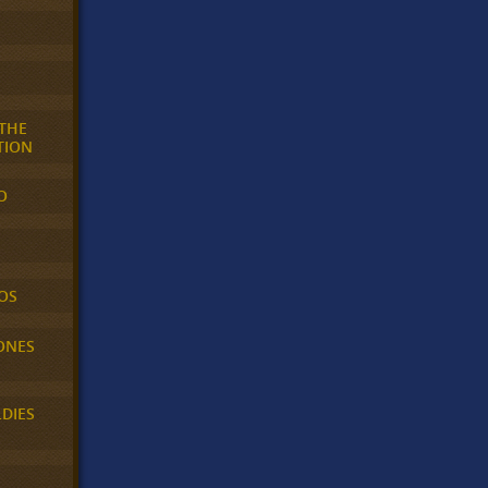
 THE
TION
O
OS
ONES
LDIES