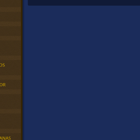
OS
MOR
BANAS