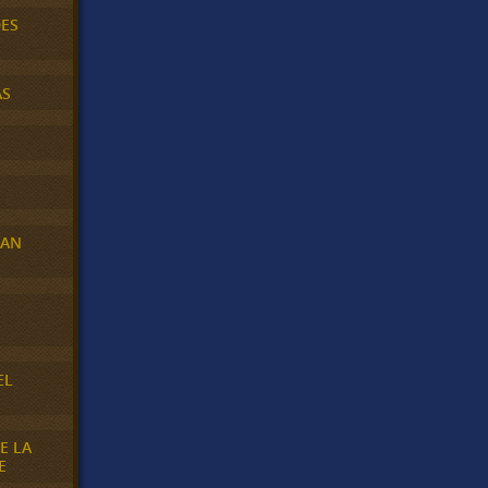
DES
AS
RAN
E
EL
E LA
E