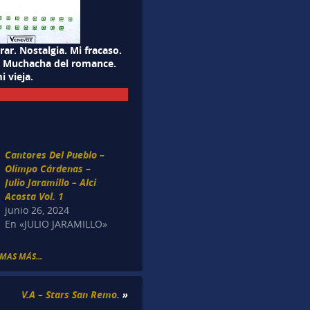
rar. Nostalgia. Mi fracaso.
d. Muchacha del romance.
i vieja.
Cantores Del Pueblo –
Olimpo Cárdenas –
Julio Jaramillo – Alci
Acosta Vol. 1
junio 26, 2024
En «JULIO JARAMILLO»
MAS MÁS...
V.A – Stars San Remo.
»