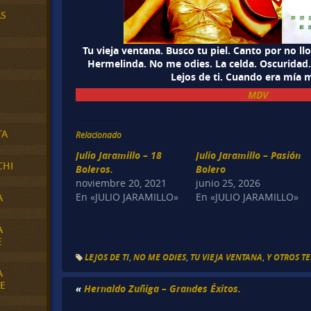
AS
Tu vieja ventana. Busco tu piel. Canto por no llo
Hermelinda. No me odies. La celda. Oscurida
Lejos de ti. Cuando era mía m
MDV
TA
Relacionado
Julio Jaramillo – 18
Julio Jaramillo – Pasión
CHI
Boleros.
Bolero
noviembre 20, 2021
junio 25, 2026
En «JULIO JARAMILLO»
En «JULIO JARAMILLO»
A
A
E
LEJOS DE TI
,
NO ME ODIES
,
TU VIEJA VENTANA
,
Y OTROS TE
A
E
«
Hernaldo Zuñiga – Grandes Éxitos.