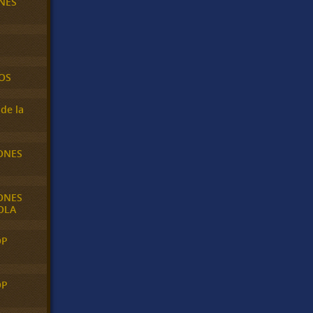
NES
OS
de la
ONES
ONES
OLA
OP
OP