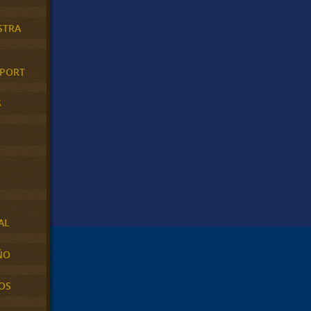
STRA
XPORT
S
AL
ÑO
OS