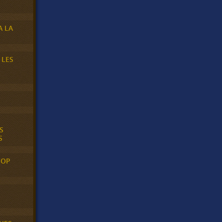
A LA
 LES
S
S
POP