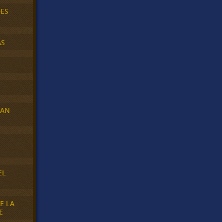
DES
AS
RAN
E
EL
E LA
E