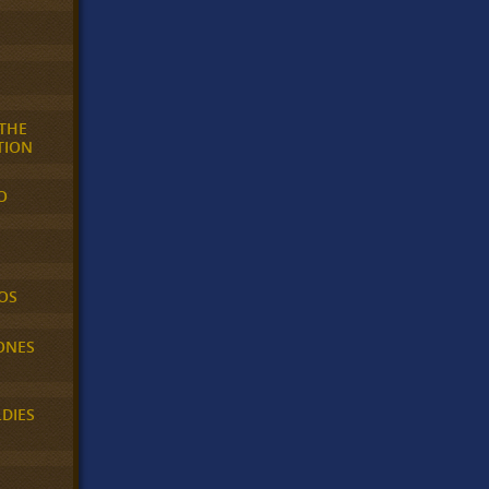
 THE
TION
O
OS
ONES
LDIES