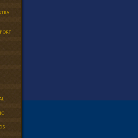
STRA
XPORT
S
AL
ÑO
OS