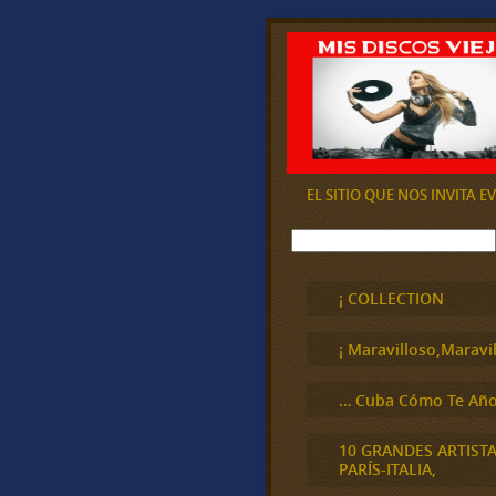
EL SITIO QUE NOS INVITA 
B
u
s
c
¡ COLLECTION
a
r
¡ Maravilloso,Maravil
… Cuba Cómo Te Año
10 GRANDES ARTIST
PARÍS-ITALIA,