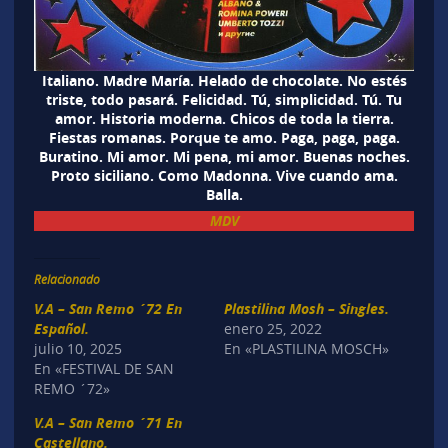
Italiano. Madre María. Helado de chocolate. No estés
triste, todo pasará. Felicidad. Tú, simplicidad. Tú. Tu
amor. Historia moderna. Chicos de toda la tierra.
Fiestas romanas. Porque te amo. Paga, paga, paga.
Buratino. Mi amor. Mi pena, mi amor. Buenas noches.
Proto siciliano. Como Madonna. Vive cuando ama.
Balla.
MDV
Relacionado
V.A – San Remo ´72 En
Plastilina Mosh – Singles.
Español.
enero 25, 2022
julio 10, 2025
En «PLASTILINA MOSCH»
En «FESTIVAL DE SAN
REMO ´72»
V.A – San Remo ´71 En
Castellano.