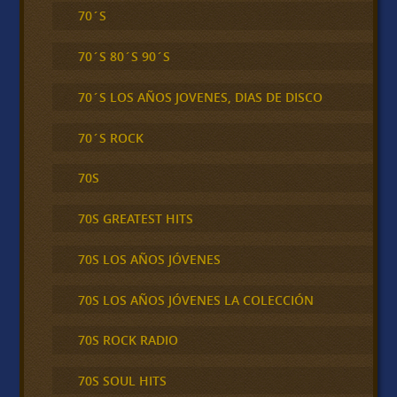
70´S
70´S 80´S 90´S
70´S LOS AÑOS JOVENES, DIAS DE DISCO
70´S ROCK
70S
70S GREATEST HITS
70S LOS AÑOS JÓVENES
70S LOS AÑOS JÓVENES LA COLECCIÓN
70S ROCK RADIO
70S SOUL HITS