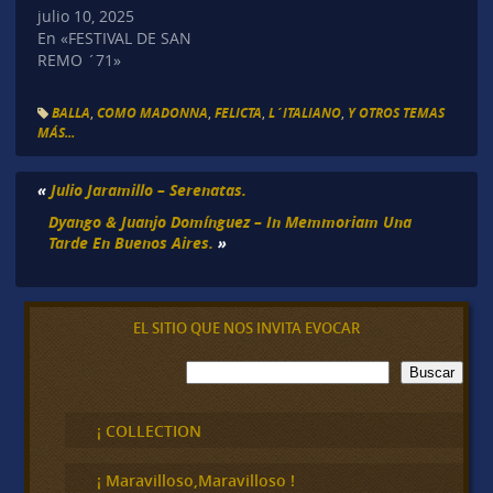
julio 10, 2025
En «FESTIVAL DE SAN
REMO ´71»
BALLA
,
COMO MADONNA
,
FELICTA
,
L´ITALIANO
,
Y OTROS TEMAS
MÁS...
«
Julio Jaramillo – Serenatas.
Dyango & Juanjo Domínguez – In Memmoriam Una
Tarde En Buenos Aires.
»
EL SITIO QUE NOS INVITA EVOCAR
B
Buscar
u
s
c
¡ COLLECTION
a
r
¡ Maravilloso,Maravilloso !