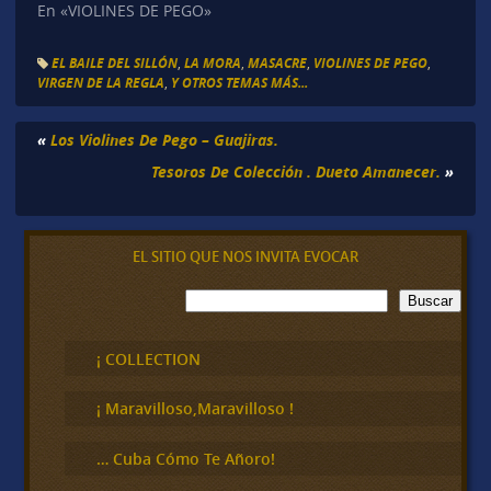
En «VIOLINES DE PEGO»
EL BAILE DEL SILLÓN
,
LA MORA
,
MASACRE
,
VIOLINES DE PEGO
,
VIRGEN DE LA REGLA
,
Y OTROS TEMAS MÁS...
«
Los Violines De Pego – Guajiras.
Tesoros De Colección . Dueto Amanecer.
»
EL SITIO QUE NOS INVITA EVOCAR
B
Buscar
u
s
c
¡ COLLECTION
a
r
¡ Maravilloso,Maravilloso !
… Cuba Cómo Te Añoro!