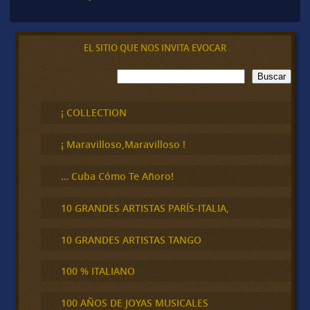
EL SITIO QUE NOS INVITA EVOCAR
B
Buscar
u
s
c
¡ COLLECTION
a
r
¡ Maravilloso,Maravilloso !
… Cuba Cómo Te Añoro!
10 GRANDES ARTISTAS PARÍS-ITALIA,
10 GRANDES ARTISTAS TANGO
100 % ITALIANO
100 AÑOS DE JOYAS MUSICALES