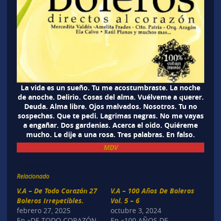
La vida es un sueño. Tu me acostumbraste. La noche
de anoche. Delirio. Cosas del alma. Vuélveme a querer.
Deuda. Alma libre. Ojos malvados. Nosotros. Tu no
sospechas. Que te pedi. Lagrimas negras. No me vayas
a engañar. Dos gardenias. Acerca el oido. Quiéreme
mucho. Le dije a una rosa. Tres palabras. En falso.
MDV
Relacionado
V.A – De Todo Corazón 27
V.A – 100 Años De Boleros
Boleros Irrepetibles.
Vol. 5 – 6
febrero 27, 2025
octubre 3, 2024
En «DE TODO CORAZÓN
En «100 AÑOS DE