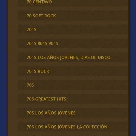
70 CENTAVO
70 SOFT ROCK
70´S
70´S 80´S 90´S
70´S LOS AÑOS JOVENES, DIAS DE DISCO
70´S ROCK
70S
70S GREATEST HITS
70S LOS AÑOS JÓVENES
70S LOS AÑOS JÓVENES LA COLECCIÓN