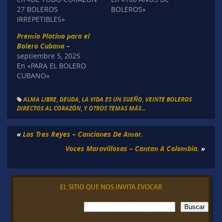
27 BOLEROS
BOLEROS»
IRREPETIBLES»
Premio Platino para el
Bolero Cubano –
septiembre 5, 2025
En «PARA EL BOLERO
CUBANO»
ALMA LIBRE
,
DEUDA
,
LA VIDA ES UN SUEÑO
,
VEINTE BOLEROS
DIRECTOS AL CORAZÓN
,
Y OTROS TEMAS MÁS...
«
Los Tres Reyes – Canciones De Amor.
Voces Maravillosas – Cantan A Colombia.
»
EL SITIO QUE NOS INVITA EVOCAR
B
Buscar
u
s