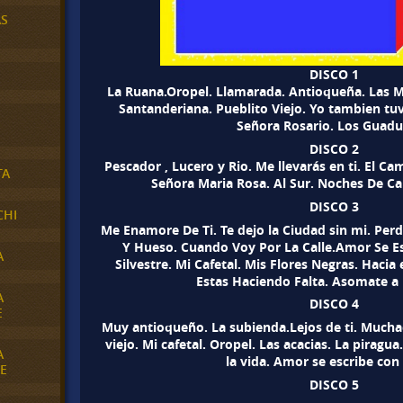
AS
DISCO 1
La Ruana.Oropel. Llamarada. Antioqueña. Las M
Santanderiana. Pueblito Viejo. Yo tambien tu
Señora Rosario. Los Guadu
DISCO 2
Pescador , Lucero y Rio. Me llevarás en ti. El Ca
TA
Señora Maria Rosa. Al Sur. Noches De Ca
DISCO 3
CHI
Me Enamore De Ti. Te dejo la Ciudad sin mi. Per
Y Hueso. Cuando Voy Por La Calle.Amor Se Es
A
Silvestre. Mi Cafetal. Mis Flores Negras. Hacia 
Estas Haciendo Falta. Asomate a 
A
DISCO 4
E
Muy antioqueño. La subienda.Lejos de ti. Muchach
viejo. Mi cafetal. Oropel. Las acacias. La piragua
A
la vida. Amor se escribe con 
E
DISCO 5