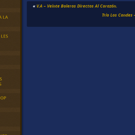
«
V.A – Veinte Boleros Directos Al Corazón.
Trío Los Condes
A LA
 LES
S
S
POP