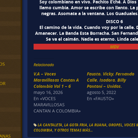
Soy colombiano en vivo. Pachito E’ché. A Dios
llamo cumbia. Amor se escribe con llanto. La p
negras. Asomate a la ventana. Los Guaduales. 
DISCO 6
El camino de la vida. Cuando voy por la calle.
Amanecer. La Banda Esta Borracha. San Fernando
Se va el caimán. Nadie es eterno. Linda caleñ
MDV
OS
Relacionado
V.A – Voces
Fausto. Vicky. Fernando
Maravillosas Cantan A
Calle. Isadora. Billy
MOR
Colombia Vol 1 – 6
Pontoni – Unidos.
mayo 16, 2026
agosto 5, 2022
En «VOCES
En «FAUSTO»
MARAVILLOSAS
CANTAN A COLOMBIA»
LA CANTALETA
,
LA GOTA FRIA
,
LA RUANA
,
OROPEL
,
VOCES 
COLOMBIA
,
Y OTROS TEMAS MÁS...
BANAS