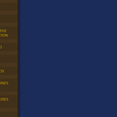
 THE
TION
O
OS
ONES
LDIES