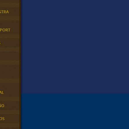
STRA
XPORT
S
AL
ÑO
OS