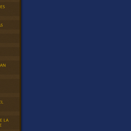
DES
AS
RAN
E
EL
E LA
E