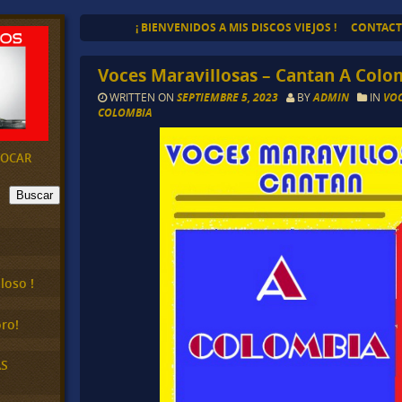
¡ BIENVENIDOS A MIS DISCOS VIEJOS !
CONTAC
Voces Maravillosas – Cantan A Colo
WRITTEN ON
SEPTIEMBRE 5, 2023
BY
ADMIN
IN
VOC
COLOMBIA
EVOCAR
Buscar
loso !
ro!
AS