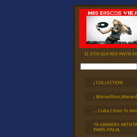
EL SITIO QUE NOS INVITA 
B
u
s
c
¡ COLLECTION
a
r
¡ Maravilloso,Maravil
… Cuba Cómo Te Año
10 GRANDES ARTIST
PARÍS-ITALIA,