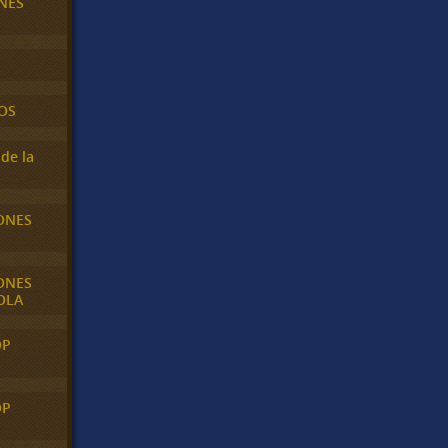
NES
OS
de la
ONES
ONES
OLA
OP
OP