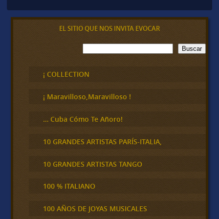
EL SITIO QUE NOS INVITA EVOCAR
B
Buscar
u
s
c
¡ COLLECTION
a
r
¡ Maravilloso,Maravilloso !
… Cuba Cómo Te Añoro!
10 GRANDES ARTISTAS PARÍS-ITALIA,
10 GRANDES ARTISTAS TANGO
100 % ITALIANO
100 AÑOS DE JOYAS MUSICALES