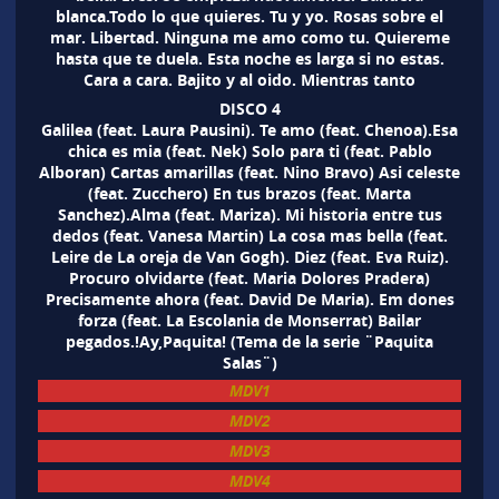
blanca.Todo lo que quieres. Tu y yo. Rosas sobre el
mar. Libertad. Ninguna me amo como tu. Quiereme
hasta que te duela. Esta noche es larga si no estas.
Cara a cara. Bajito y al oido. Mientras tanto
DISCO 4
Galilea (feat. Laura Pausini). Te amo (feat. Chenoa).Esa
chica es mia (feat. Nek) Solo para ti (feat. Pablo
Alboran) Cartas amarillas (feat. Nino Bravo) Asi celeste
(feat. Zucchero) En tus brazos (feat. Marta
Sanchez).Alma (feat. Mariza). Mi historia entre tus
dedos (feat. Vanesa Martin) La cosa mas bella (feat.
Leire de La oreja de Van Gogh). Diez (feat. Eva Ruiz).
Procuro olvidarte (feat. Maria Dolores Pradera)
Precisamente ahora (feat. David De Maria). Em dones
forza (feat. La Escolania de Monserrat) Bailar
pegados.!Ay,Paquita! (Tema de la serie ¨Paquita
Salas¨)
MDV1
MDV2
MDV3
MDV4