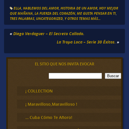
ELLA
,
HABLEMOS DEL AMOR
,
HISTORIA DE UN AMOR
,
HOY MEJOR
QUE MAÑANA
,
LA FUERZA DEL CORAZÓN
,
ME GUSTA PENSAR EN TI
,
TRES PALABRAS
,
UNCATEGORIZED
,
Y OTROS TEMAS MÁS...
«
Diego Verdaguer – El Secreto Callado.
La Tropa Loca – Serie 30 Éxitos.
»
EL SITIO QUE NOS INVITA EVOCAR
B
Buscar
u
s
c
¡ COLLECTION
a
r
¡ Maravilloso,Maravilloso !
… Cuba Cómo Te Añoro!