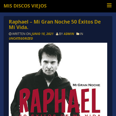
MIS DISCOS VIEJOS
Raphael – Mi Gran Noche 50 Éxitos De
Mi Vida.
WRITTEN ON
JUNIO 15, 2021
BY
ADMIN
IN
UNCATEGORIZED