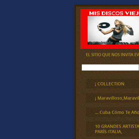
EL SITIO QUE NOS INVITA 
B
u
s
c
¡ COLLECTION
a
r
¡ Maravilloso,Maravil
… Cuba Cómo Te Año
10 GRANDES ARTIST
PARÍS-ITALIA,