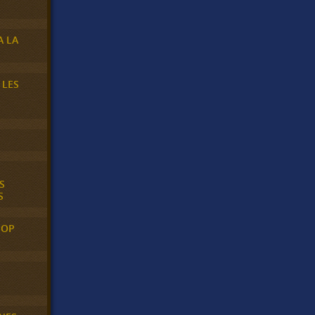
A LA
 LES
S
S
POP