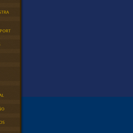
STRA
XPORT
S
AL
ÑO
OS