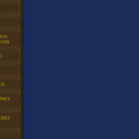
 THE
TION
O
OS
ONES
LDIES