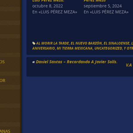
octubre 8, 2022
septiembre 5, 2024
En «LUIS PÉREZ MEZA»
En «LUIS PÉREZ MEZA»
AL MORIR LA TARDE
,
EL NUEVO BARZÓN
,
EL SINALOENSE
,
ANIVERSARIO
,
MI TIERRA MEXICANA
,
UNCATEGORIZED
,
Y OT
«
Daniel Santos – Recordando A Javier Solís.
OS
V.A
MOR
BANAS