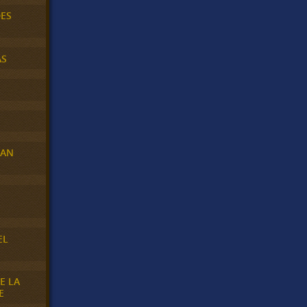
DES
AS
RAN
E
EL
E LA
E