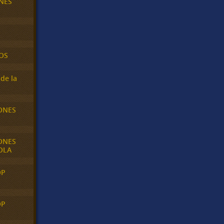
NES
OS
de la
ONES
ONES
OLA
OP
OP