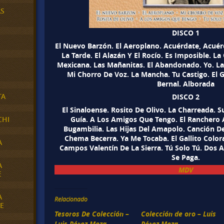
AS
DISCO 1
El Nuevo Barzón. El Aeroplano. Acuérdate, Acuérd
La Tarde. El Alazán Y El Rocío. Es Imposible. La 
Mexicana. Las Mañanitas. El Abandonado. Yo. La R
Mi Chorro De Voz. La Mancha. Tu Castigo. El G
Bernal. Alborada
TA
DISCO 2
El Sinaloense. Rosito De Olivo. La Charreada. S
Guía. A Los Amigos Que Tengo. El Ranchero 
CHI
Bugambilia. Las Hijas Del Amapolo. Canción De
Chema Becerra. Ya Me Tocaba. El Gallito Colo
A
Campos Valentín De La Sierra. Tú Solo Tú. Dos
Se Paga.
A
MDV
E
A
Relacionado
E
Tesoros De Colección –
Colección de oro – Luis
Luis Pérez Meza.
Pérez Meza