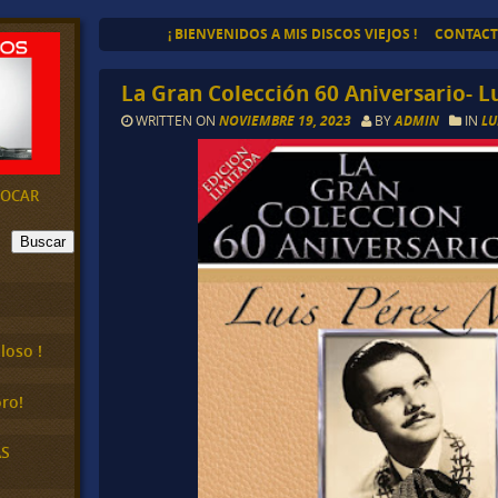
¡ BIENVENIDOS A MIS DISCOS VIEJOS !
CONTAC
La Gran Colección 60 Aniversario- L
WRITTEN ON
NOVIEMBRE 19, 2023
BY
ADMIN
IN
LU
EVOCAR
Buscar
loso !
ro!
AS