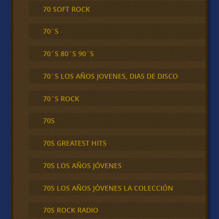
70 SOFT ROCK
70´S
70´S 80´S 90´S
70´S LOS AÑOS JOVENES, DIAS DE DISCO
70´S ROCK
70S
70S GREATEST HITS
70S LOS AÑOS JÓVENES
70S LOS AÑOS JÓVENES LA COLECCIÓN
70S ROCK RADIO