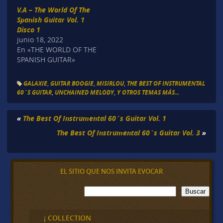
V.A – The World Of The
Spanish Guitar Vol. 1
Disco 1
junio 18, 2022
En «THE WORLD OF THE
SPANISH GUITAR»
GALAXIE
,
GUITAR BOOGIE
,
MISIRLOU
,
THE BEST OF INSTRUMENTAL
60´S GUITAR
,
UNCHAINED MELODY
,
Y OTROS TEMAS MÁS...
«
The Best Of Instrumental 60´s Guitar Vol. 1
The Best Of Instrumental 60´s Guitar Vol. 3
»
EL SITIO QUE NOS INVITA EVOCAR
B
Buscar
u
s
c
¡ COLLECTION
a