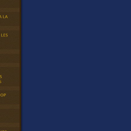
A LA
 LES
S
S
POP