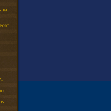
STRA
XPORT
S
AL
ÑO
OS