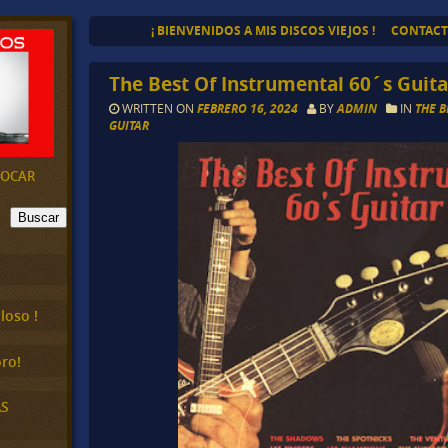
¡ BIENVENIDOS A MIS DISCOS VIEJOS !
CONTAC
The Best Of Instrumental 60´s Guitar
WRITTEN ON
FEBRERO 16, 2024
BY
ADMIN
IN
THE B
GUITAR
EVOCAR
Buscar
loso !
ro!
AS