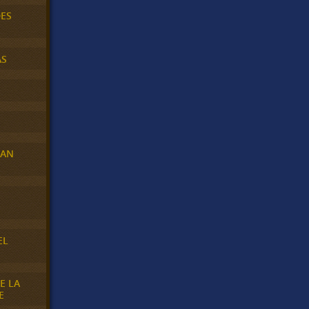
DES
AS
RAN
E
EL
E LA
E