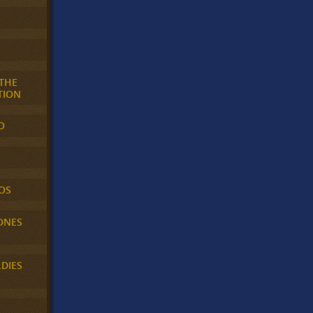
 THE
TION
O
OS
ONES
LDIES