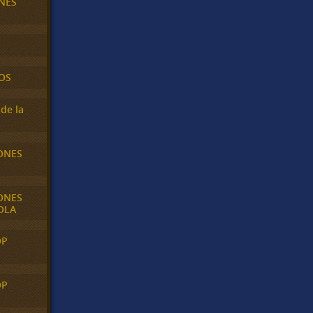
NES
OS
de la
ONES
ONES
OLA
OP
OP