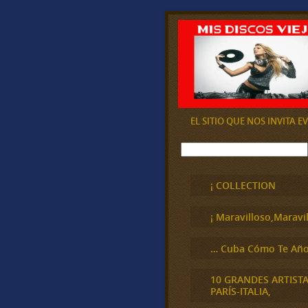
EL SITIO QUE NOS INVITA 
B
u
s
c
¡ COLLECTION
a
r
¡ Maravilloso,Maravil
… Cuba Cómo Te Año
10 GRANDES ARTIST
PARÍS-ITALIA,