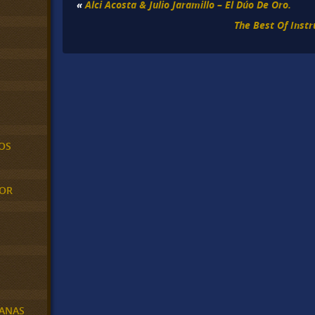
«
Alci Acosta & Julio Jaramillo – El Dúo De Oro.
The Best Of Instr
OS
MOR
BANAS