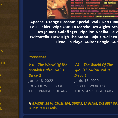
AS
Apache. Orange Blossom Special. Walk Don’t Run.
Feu. T’Shirt. Wipe Out. La Marche Des Aigles. Sta
Des Jeunes. Goldfinger. Pipeline. Sheiba. Le 
Twistarella. How High The Moon. Baja. Cruel Sea. 
Elena. La Playa. Guitar Boogie. Gu
TA
Relacionado
CHI
V.A – The World Of The
V.A – The World Of The
Spanish Guitar Vol. 1
Spanish Guitar Vol. 1
A
Disco 2
Disco 1
junio 18, 2022
junio 18, 2022
En «THE WORLD OF
En «THE WORLD OF
A
THE SPANISH GUITAR»
THE SPANISH GUITAR»
E
A
APACHE
,
BAJA
,
CRUEL SEA
,
GUITAR
,
LA PLAYA
,
THE BEST OF
E
OTROS TEMAS MÁS...