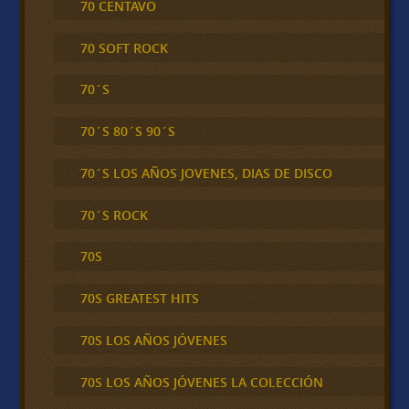
70 CENTAVO
70 SOFT ROCK
70´S
70´S 80´S 90´S
70´S LOS AÑOS JOVENES, DIAS DE DISCO
70´S ROCK
70S
70S GREATEST HITS
70S LOS AÑOS JÓVENES
70S LOS AÑOS JÓVENES LA COLECCIÓN