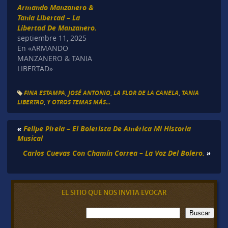
Armando Manzanero &
Tania Libertad – La
Libertad De Manzanero.
septiembre 11, 2025
En «ARMANDO
MANZANERO & TANIA
LIBERTAD»
FINA ESTAMPA
,
JOSÉ ANTONIO
,
LA FLOR DE LA CANELA
,
TANIA
LIBERTAD
,
Y OTROS TEMAS MÁS...
«
Felipe Pirela – El Bolerista De América Mi Historia
Musical
Carlos Cuevas Con Chamín Correa – La Voz Del Bolero.
»
EL SITIO QUE NOS INVITA EVOCAR
B
Buscar
u
s