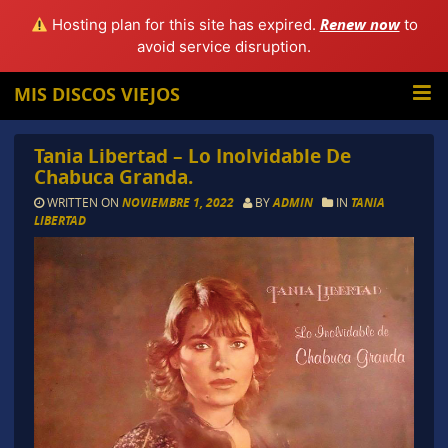
Renew now
Hosting plan for this site has expired.
to
avoid service disruption.
MIS DISCOS VIEJOS
Tania Libertad – Lo Inolvidable De
Chabuca Granda.
WRITTEN ON
NOVIEMBRE 1, 2022
BY
ADMIN
IN
TANIA
LIBERTAD