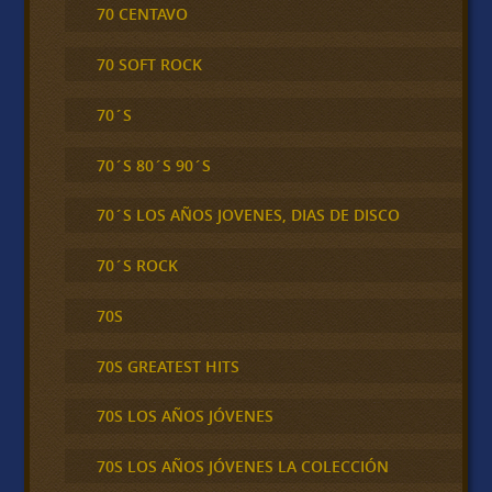
70 CENTAVO
70 SOFT ROCK
70´S
70´S 80´S 90´S
70´S LOS AÑOS JOVENES, DIAS DE DISCO
70´S ROCK
70S
70S GREATEST HITS
70S LOS AÑOS JÓVENES
70S LOS AÑOS JÓVENES LA COLECCIÓN