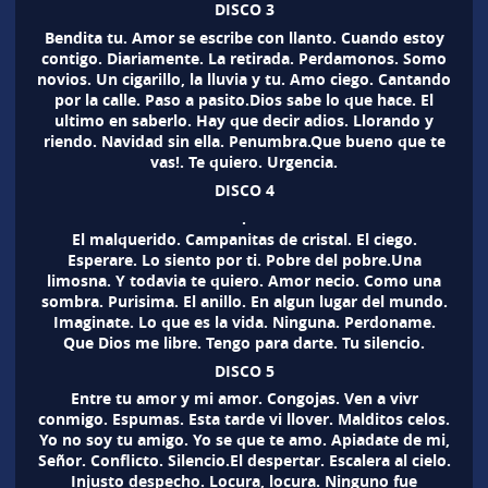
DISCO 3
Bendita tu. Amor se escribe con llanto. Cuando estoy
contigo. Diariamente. La retirada. Perdamonos. Somo
novios. Un cigarillo, la lluvia y tu. Amo ciego. Cantando
por la calle. Paso a pasito.Dios sabe lo que hace. El
ultimo en saberlo. Hay que decir adios. Llorando y
riendo. Navidad sin ella. Penumbra.Que bueno que te
vas!. Te quiero. Urgencia.
DISCO 4
.
El malquerido. Campanitas de cristal. El ciego.
Esperare. Lo siento por ti. Pobre del pobre.Una
limosna. Y todavia te quiero. Amor necio. Como una
sombra. Purisima. El anillo. En algun lugar del mundo.
Imaginate. Lo que es la vida. Ninguna. Perdoname.
Que Dios me libre. Tengo para darte. Tu silencio.
DISCO 5
Entre tu amor y mi amor. Congojas. Ven a vivr
conmigo. Espumas. Esta tarde vi llover. Malditos celos.
Yo no soy tu amigo. Yo se que te amo. Apiadate de mi,
Señor. Conflicto. Silencio.El despertar. Escalera al cielo.
Injusto despecho. Locura, locura. Ninguno fue