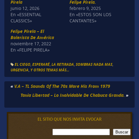
Pirela
Felipe Pirela.
junio 12, 2026
febrero 9, 2025
En «ESSENTIAL
En «ESTOS SON LOS
CLASSICS»
CANTANTES»
Felipe Pirela – El
Bolerista De América
noviembre 17, 2022
En «FELIPE PIRELA»
EL CIEGO
,
ESPERARÉ
,
LA RETIRADA
,
SOMBRAS NADA MAS
,
URGENCIA
,
Y OTROS TEMAS MÁS...
«
V.A – TL Sounds Of The 70s More His From 1979
Tania Libertad – Lo Inolvidable De Chabuca Granda.
»
EL SITIO QUE NOS INVITA EVOCAR
B
Buscar
u