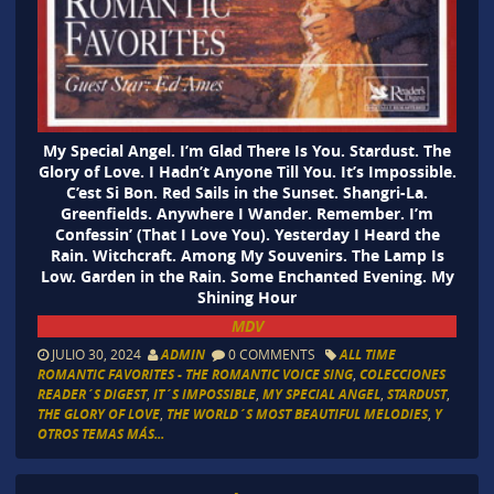
My Special Angel. I’m Glad There Is You. Stardust. The
Glory of Love. I Hadn’t Anyone Till You. It’s Impossible.
C’est Si Bon. Red Sails in the Sunset. Shangri-La.
Greenfields. Anywhere I Wander. Remember. I’m
Confessin’ (That I Love You). Yesterday I Heard the
Rain. Witchcraft. Among My Souvenirs. The Lamp Is
Low. Garden in the Rain. Some Enchanted Evening. My
Shining Hour
MDV
JULIO 30, 2024
ADMIN
0 COMMENTS
ALL TIME
ROMANTIC FAVORITES - THE ROMANTIC VOICE SING
,
COLECCIONES
READER´S DIGEST
,
IT´S IMPOSSIBLE
,
MY SPECIAL ANGEL
,
STARDUST
,
THE GLORY OF LOVE
,
THE WORLD´S MOST BEAUTIFUL MELODIES
,
Y
OTROS TEMAS MÁS...