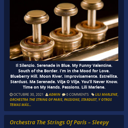
Il Silenzio. Serenade in Blue. My Funny Valentine.
South of the Border. I’m in the Mood for Love.
Blueberry Hill. Moon River. Improvisamente. Estrellita.
Stardust. Ma Serenade. Vilja O Vilja. You’ll Never Know.
Time on My Hands. Passions. Lili Marlene.
OCTUBRE 30, 2021
ADMIN
0 COMMENTS
LILI MARLENE
,
ORCHESTRA THE STRING OF PARIS
,
PASSIONS
,
STARDUST
,
Y OTROS
TEMAS MÁS...
Orchestra The Strings Of París – Sleepy