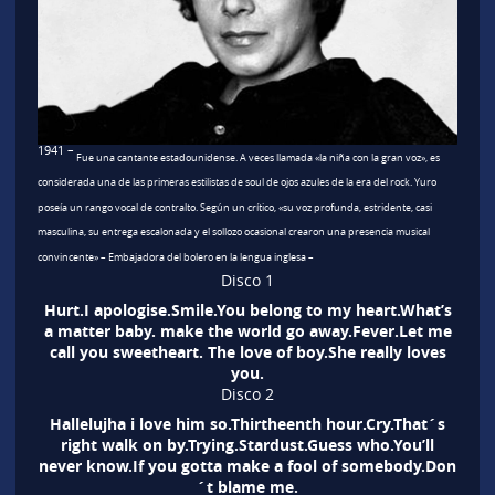
1941 –
Fue una cantante estadounidense. A veces llamada «la niña con la gran voz», es
considerada una de las primeras estilistas de soul de ojos azules de la era del rock. Yuro
poseía un rango vocal de contralto. Según un crítico, «su voz profunda, estridente, casi
masculina, su entrega escalonada y el sollozo ocasional crearon una presencia musical
convincente» – Embajadora del bolero en la lengua inglesa –
Disco 1
Hurt.I apologise.Smile.You belong to my heart.What’s
a matter baby. make the world go away.Fever.Let me
call you sweetheart. The love of boy.She really loves
you.
Disco 2
Hallelujha i love him so.Thirtheenth hour.Cry.That´s
right walk on by.Trying.Stardust.Guess who.You’ll
never know.If you gotta make a fool of somebody.Don
´t blame me.