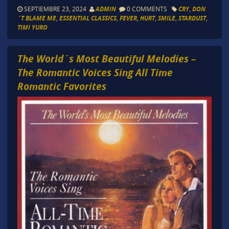
SEPTIEMBRE 23, 2024
ADMIN
0 COMMENTS
CRY
,
DON
´T BLAME ME
,
ESSENTIAL CLASSICS
,
FEVER
,
HURT
,
SMILE
,
STARDUST
,
TIMI YURO
The World´s Most Beautiful Melodies –
The Romantic Voices Sing All Time
Romantic Favorites