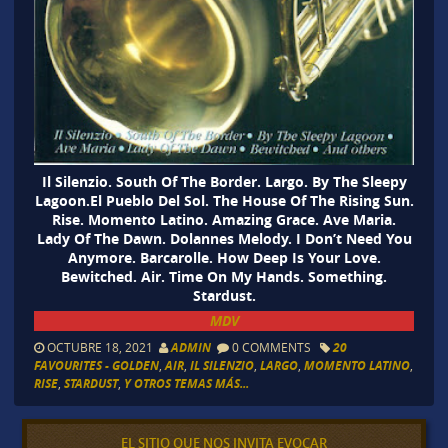
Il Silenzio. South Of The Border. Largo. By The Sleepy
Lagoon.El Pueblo Del Sol. The House Of The Rising Sun.
Rise. Momento Latino. Amazing Grace. Ave Maria.
Lady Of The Dawn. Dolannes Melody. I Don’t Need You
Anymore. Barcarolle. How Deep Is Your Love.
Bewitched. Air. Time On My Hands. Something.
Stardust.
MDV
OCTUBRE 18, 2021
ADMIN
0 COMMENTS
20
FAVOURITES - GOLDEN
,
AIR
,
IL SILENZIO
,
LARGO
,
MOMENTO LATINO
,
RISE
,
STARDUST
,
Y OTROS TEMAS MÁS...
EL SITIO QUE NOS INVITA EVOCAR