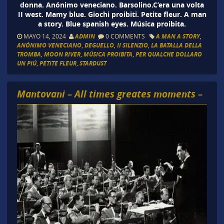
donna. Anónimo veneciano. Barsolino.C’era una volta
II west. Mamy blue. Giochi proibiti. Petite fleur. A man
a story. Blue spanish eyes. Música proibita.
MAYO 14, 2024
ADMIN
0 COMMENTS
A MAN A STORY
,
ANÓNIMO VENECIANO
,
DEGUELLO
,
II SILENZIO
,
LA BATALLA DELLA
TROMBA
,
MOON RIVER
,
MÚSICA PROIBITA
,
PER QUALCHE DOLLARO
UN PIÚ
,
PETITE FLEUR
,
STARDUST
Mantovani – All times greates moments –