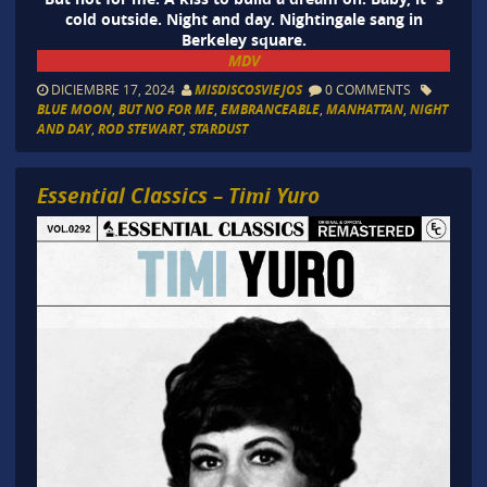
cold outside. Night and day. Nightingale sang in
Berkeley square.
MDV
DICIEMBRE 17, 2024
MISDISCOSVIEJOS
0 COMMENTS
BLUE MOON
,
BUT NO FOR ME
,
EMBRANCEABLE
,
MANHATTAN
,
NIGHT
AND DAY
,
ROD STEWART
,
STARDUST
Essential Classics – Timi Yuro