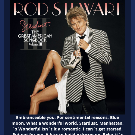
Embranceable you. For sentimental reasons. Blue
moon. What a wonderful world. Stardust. Manhattan.
´s Wonderful.Isn´t it a romantic. I can´t get started.
But not for me. A kiss to build a dream on. Baby, it´s