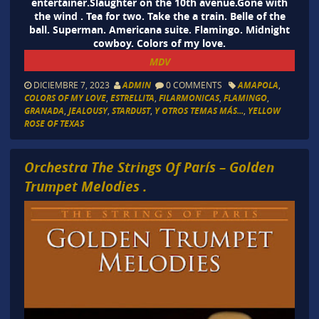
entertainer.Slaughter on the 10th avenue.Gone with
the wind . Tea for two. Take the a train. Belle of the
ball. Superman. Americana suite. Flamingo. Midnight
cowboy. Colors of my love.
MDV
DICIEMBRE 7, 2023
ADMIN
0 COMMENTS
AMAPOLA
,
COLORS OF MY LOVE
,
ESTRELLITA
,
FILARMONICAS
,
FLAMINGO
,
GRANADA
,
JEALOUSY
,
STARDUST
,
Y OTROS TEMAS MÁS...
,
YELLOW
ROSE OF TEXAS
Orchestra The Strings Of París – Golden
Trumpet Melodies .