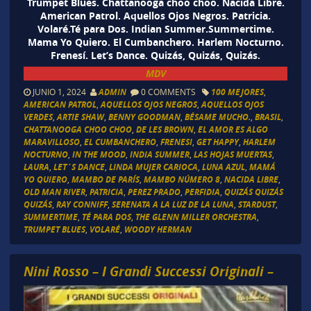
Trumpet Blues. Chattanooga choo choo. Nacida Libre.
American Patrol. Aquellos Ojos Negros. Patricia.
Volaré.Té para Dos. Indian Summer.Summertime.
Mama Yo Quiero. El Cumbanchero. Harlem Nocturno.
Frenesí. Let’s Dance. Quizás, Quizás, Quizás.
MDV
JUNIO 1, 2024
ADMIN
0 COMMENTS
100 MEJORES
,
AMERICAN PATROL
,
AQUELLOS OJOS NEGROS
,
AQUELLOS OJOS
VERDES
,
ARTIE SHAW
,
BENNY GOODMAN
,
BÉSAME MUCHO.
,
BRASIL
,
CHATTANOOGA CHOO CHOO
,
DE LES BROWN
,
EL AMOR ES ALGO
MARAVILLOSO
,
EL CUMBANCHERO
,
FRENESI
,
GET HAPPY
,
HARLEM
NOCTURNO
,
IN THE MOOD
,
INDIA SUMMER
,
LAS HOJAS MUERTAS
,
LAURA
,
LET´S DANCE
,
LINDA MUJER CARIOCA
,
LUNA AZUL
,
MAMÁ
YO QUIERO
,
MAMBO DE PARÍS
,
MAMBO NÚMERO 8
,
NACIDA LIBRE
,
OLD MAN RIVER
,
PATRICIA
,
PEREZ PRADO
,
PERFIDIA
,
QUIZÁS QUIZÁS
QUIZÁS
,
RAY CONNIFF
,
SERENATA A LA LUZ DE LA LUNA
,
STARDUST
,
SUMMERTIME
,
TÉ PARA DOS
,
THE GLENN MILLER ORCHESTRA
,
TRUMPET BLUES
,
VOLARÉ
,
WOODY HERMAN
Nini Rosso – I Grandi Successi Originali –