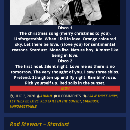
Disco 1
The christmas song (merry christmas to you).
Unforgettable. When i fall in love. Orange coloured
sky. Let there be love. (i love you) for sentimental
reasons. Stardust. Mona lisa. Nature boy. Almost like
being in love.
Disco 2
The first noel. Silent night. Love me as there is no
tomorrow. The very thought of you. I saw three ships.
Pretend. Straighten up and fly right. Ramblin’ rose.
Pick yourself up. Red sails in the sunset.
MDV
JULIO 2, 2026
ADMIN
0 COMMENTS
I SAW THREE SHIPS
,
LET THER BE LOVE
,
RED SAILS IN THE SUNSET
,
STARDUST
,
UNFORGETTABLE
Rod Stewart – Stardust