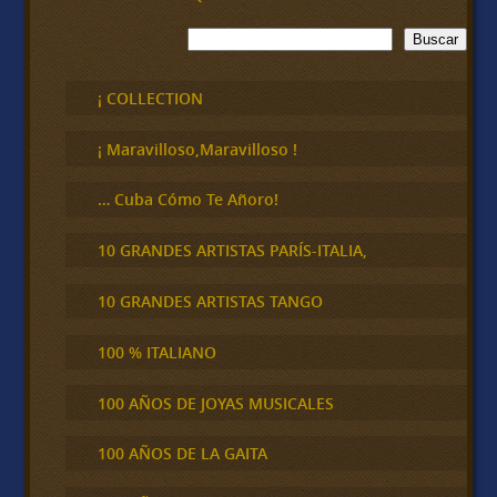
B
Buscar
u
s
c
¡ COLLECTION
a
r
¡ Maravilloso,Maravilloso !
… Cuba Cómo Te Añoro!
10 GRANDES ARTISTAS PARÍS-ITALIA,
10 GRANDES ARTISTAS TANGO
100 % ITALIANO
100 AÑOS DE JOYAS MUSICALES
100 AÑOS DE LA GAITA