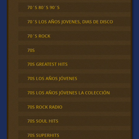
70´S 80´S 90´S
70´S LOS AÑOS JOVENES, DIAS DE DISCO
70´S ROCK
70S
70S GREATEST HITS
70S LOS AÑOS JÓVENES
70S LOS AÑOS JÓVENES LA COLECCIÓN
70S ROCK RADIO
70S SOUL HITS
70S SUPERHITS