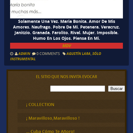
Solamente Una Vez. Maria Bonita. Amor De Mis
Amores. Naufrago. Pobre De Mi. Petenera. Veracruz.
Janitzio. Granada. Farolito. Rival. Mujer. Imposible.
Humo En Los Ojos. Piensa En Mi.
MDV
ADMIN
0 COMMENTS
AGUSTÍN LARA
,
SÓLO
INSTRUMENTAL
EL SITIO QUE NOS INVITA EVOCAR
B
Buscar
u
s
c
¡ COLLECTION
a
r
¡ Maravilloso,Maravilloso !
… Cuba Cómo Te Añoro!