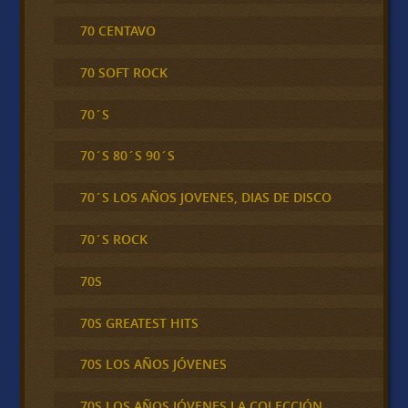
70 CENTAVO
70 SOFT ROCK
70´S
70´S 80´S 90´S
70´S LOS AÑOS JOVENES, DIAS DE DISCO
70´S ROCK
70S
70S GREATEST HITS
70S LOS AÑOS JÓVENES
70S LOS AÑOS JÓVENES LA COLECCIÓN