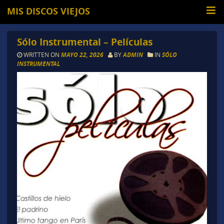
MIS DISCOS VIEJOS
Sólo Instrumental – Películas
WRITTEN ON
MAYO 22, 2026
BY
ADMIN
IN
SÓLO
INSTRUMENTAL