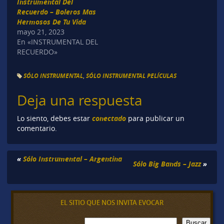
Instrumental Del
Recuerdo – Boleros Mas
Hermosos De Tu Vida
mayo 21, 2023
En «INSTRUMENTAL DEL
RECUERDO»
SÓLO INSTRUMENTAL
,
SÓLO INSTRUMENTAL PELÍCULAS
Deja una respuesta
conectado
Lo siento, debes estar
para publicar un
comentario.
«
Sólo Instrumental – Argentina
Sólo Big Bands – Jazz
»
EL SITIO QUE NOS INVITA EVOCAR
B
Buscar