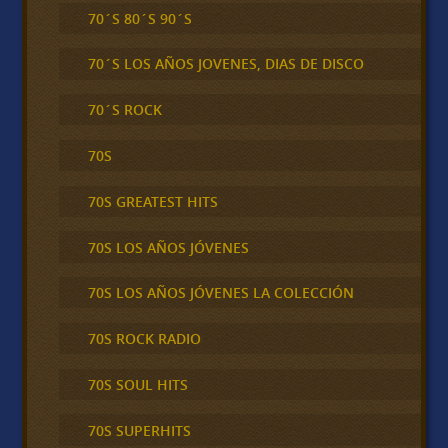
70´S 80´S 90´S
70´S LOS AÑOS JOVENES, DIAS DE DISCO
70´S ROCK
70S
70S GREATEST HITS
70S LOS AÑOS JÓVENES
70S LOS AÑOS JÓVENES LA COLECCIÓN
70S ROCK RADIO
70S SOUL HITS
70S SUPERHITS