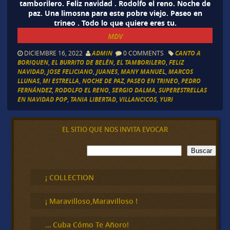
tamborilero. Feliz navidad . Rodolfo el reno. Noche de
paz. Una limosna para este pobre viejo. Paseo en
trineo . Todo lo que quiere eres tu.
MDV
DICIEMBRE 16, 2022
ADMIN
0 COMMENTS
CANTO A
BORIQUEN
,
EL BURRITO DE BELÉN
,
EL TAMBORILERO
,
FELIZ
NAVIDAD
,
JOSE FELICIANO
,
JUANES
,
MANY MANUEL
,
MARCOS
LLUNAS
,
MI ESTRELLA
,
NOCHE DE PAZ
,
PASEO EN TRINEO
,
PEDRO
FERNÁNDEZ
,
RODOLFO EL RENO
,
SERGIO DALMA
,
SUPERESTRELLAS
EN NAVIDAD POP
,
TANIA LIBERTAD
,
VILLANCICOS
,
YURI
EL SITIO QUE NOS INVITA EVOCAR
B
Buscar
u
s
c
¡ COLLECTION
a
r
¡ Maravilloso,Maravilloso !
… Cuba Cómo Te Añoro!