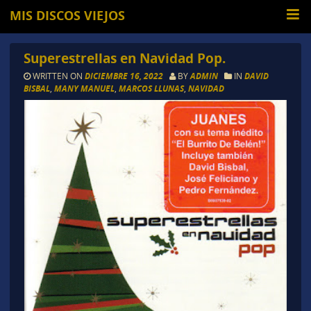
MIS DISCOS VIEJOS
Superestrellas en Navidad Pop.
WRITTEN ON
DICIEMBRE 16, 2022
BY
ADMIN
IN
DAVID
BISBAL
,
MANY MANUEL
,
MARCOS LLUNAS
,
NAVIDAD