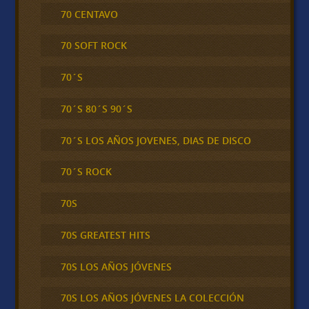
70 CENTAVO
70 SOFT ROCK
70´S
70´S 80´S 90´S
70´S LOS AÑOS JOVENES, DIAS DE DISCO
70´S ROCK
70S
70S GREATEST HITS
70S LOS AÑOS JÓVENES
70S LOS AÑOS JÓVENES LA COLECCIÓN