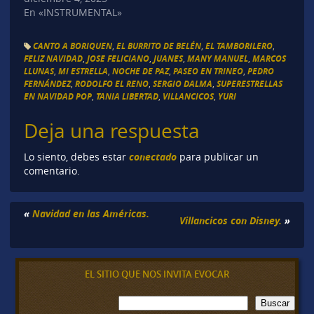
En «INSTRUMENTAL»
CANTO A BORIQUEN
,
EL BURRITO DE BELÉN
,
EL TAMBORILERO
,
FELIZ NAVIDAD
,
JOSE FELICIANO
,
JUANES
,
MANY MANUEL
,
MARCOS
LLUNAS
,
MI ESTRELLA
,
NOCHE DE PAZ
,
PASEO EN TRINEO
,
PEDRO
FERNÁNDEZ
,
RODOLFO EL RENO
,
SERGIO DALMA
,
SUPERESTRELLAS
EN NAVIDAD POP
,
TANIA LIBERTAD
,
VILLANCICOS
,
YURI
Deja una respuesta
conectado
Lo siento, debes estar
para publicar un
comentario.
«
Navidad en las Américas.
Villancicos con Disney.
»
EL SITIO QUE NOS INVITA EVOCAR
B
Buscar
u