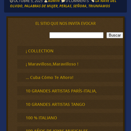
OCTUBRE 5, 2025
ADMIN
0 COMMENTS
LA NAVE DEL
OLVIDO
,
PALABRAS DE MUJER
,
PERLAS
,
SEÑORA
,
TRIUNFAMOS
EL SITIO QUE NOS INVITA EVOCAR
B
Buscar
u
s
c
¡ COLLECTION
a
r
¡ Maravilloso,Maravilloso !
… Cuba Cómo Te Añoro!
10 GRANDES ARTISTAS PARÍS-ITALIA,
10 GRANDES ARTISTAS TANGO
100 % ITALIANO
100 AÑOS DE JOYAS MUSICALES