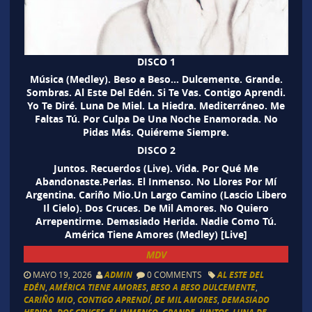
DISCO 1
Música (Medley). Beso a Beso… Dulcemente. Grande.
Sombras. Al Este Del Edén. Si Te Vas. Contigo Aprendi.
Yo Te Diré. Luna De Miel. La Hiedra. Mediterráneo. Me
Faltas Tú. Por Culpa De Una Noche Enamorada. No
Pidas Más. Quiéreme Siempre.
DISCO 2
Juntos. Recuerdos (Live). Vida. Por Qué Me
Abandonaste.Perlas. El Inmenso. No Llores Por Mí
Argentina. Cariño Mio.Un Largo Camino (Lascio Libero
Il Cielo). Dos Cruces. De Mil Amores. No Quiero
Arrepentirme. Demasiado Herida. Nadie Como Tú.
América Tiene Amores (Medley) [Live]
MDV
MAYO 19, 2026
ADMIN
0 COMMENTS
AL ESTE DEL
EDÉN
,
AMÉRICA TIENE AMORES
,
BESO A BESO DULCEMENTE
,
CARIÑO MIO
,
CONTIGO APRENDÍ
,
DE MIL AMORES
,
DEMASIADO
,
,
,
,
,