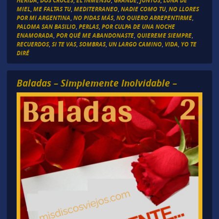
HERIDA
DOS CRUCES
EL INMENSO
GRANDE
JUNTOS
LUNA DE
MIEL
,
ME FALTAS TU
,
MEDITERRANEO
,
NADIE COMO TU
,
NO LLORES
POR MI ARGENTINA
,
NO PIDAS MÁS
,
NO QUIERO ARREPENTIRME
,
PALOMA SAN BASILIO
,
PERLAS
,
POR CULPA DE UNA NOCHE
ENAMORADA
,
POR QUÉ ME ABANDONASTE
,
QUIEREME SIEMPRE
,
RECUERDOS
,
SI TE VAS
,
SOMBRAS
,
UN LARGO CAMINO
,
VIDA
,
YO TE
DIRÉ
Baladas – Simplemente Inolvidable –