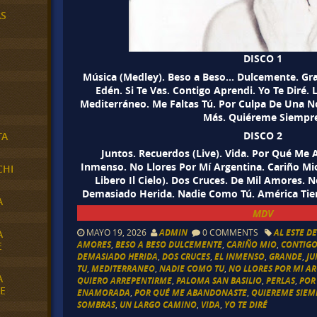
AS
DISCO 1
Música (Medley). Beso a Beso… Dulcemente. Gra
Edén. Si Te Vas. Contigo Aprendi. Yo Te Diré. 
Mediterráneo. Me Faltas Tú. Por Culpa De Una 
Más. Quiéreme Siempr
DISCO 2
TA
Juntos. Recuerdos (Live). Vida. Por Qué Me 
Inmenso. No Llores Por Mí Argentina. Cariño Mi
CHI
Libero Il Cielo). Dos Cruces. De Mil Amores. 
Demasiado Herida. Nadie Como Tú. América Tie
A
MDV
MAYO 19, 2026
ADMIN
0 COMMENTS
AL ESTE D
A
AMORES
,
BESO A BESO DULCEMENTE
,
CARIÑO MIO
,
CONTIGO
E
DEMASIADO HERIDA
,
DOS CRUCES
,
EL INMENSO
,
GRANDE
,
JU
TU
,
MEDITERRANEO
,
NADIE COMO TU
,
NO LLORES POR MI A
A
QUIERO ARREPENTIRME
,
PALOMA SAN BASILIO
,
PERLAS
,
POR
E
ENAMORADA
,
POR QUÉ ME ABANDONASTE
,
QUIEREME SIEM
SOMBRAS
,
UN LARGO CAMINO
,
VIDA
,
YO TE DIRÉ