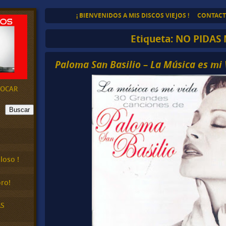
¡ BIENVENIDOS A MIS DISCOS VIEJOS !
CONTAC
Etiqueta:
NO PIDAS
Paloma San Basilio – La Música es mi 
EVOCAR
Buscar
loso !
ro!
AS