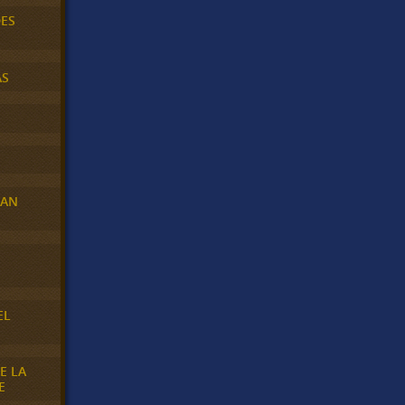
DES
AS
RAN
E
EL
E LA
E