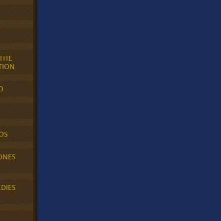
 THE
TION
O
OS
ONES
LDIES