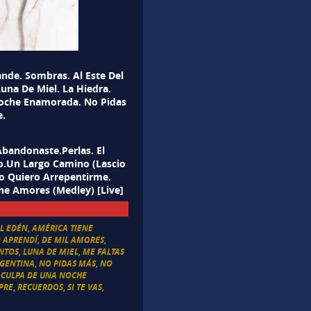
nde. Sombras. Al Este Del
Luna De Miel. La Hiedra.
Noche Enamorada. No Pidas
e.
Abandonaste.Perlas. El
o.Un Largo Camino (Lascio
No Quiero Arrepentirme.
ne Amores (Medley) [Live]
EL EDÉN
,
AMÉRICA TIENE
 APRENDÍ
,
DE MIL AMORES
,
NTOS
,
LUNA DE MIEL
,
ME FALTAS
RGENTINA
,
NO PIDAS MÁS
,
NO
 CULPA DE UNA NOCHE
PRE
,
RECUERDOS
,
SI TE VAS
,