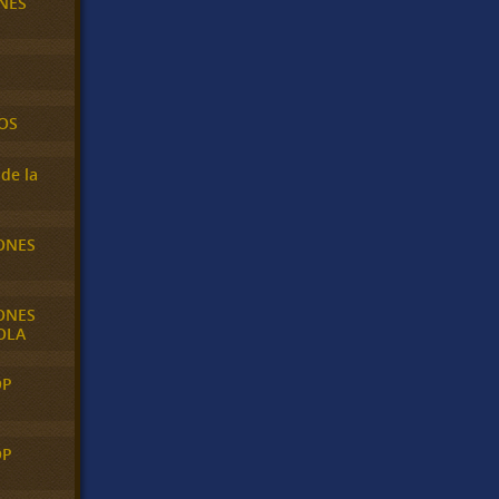
NES
OS
de la
ONES
ONES
OLA
OP
OP