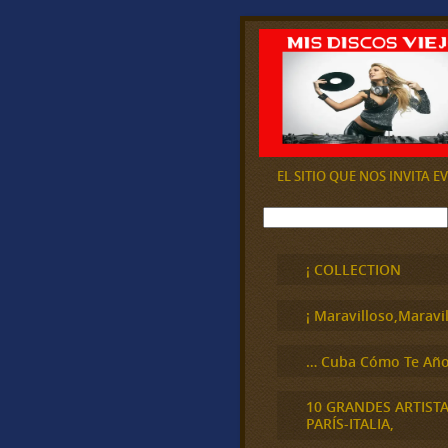
EL SITIO QUE NOS INVITA 
B
u
s
c
¡ COLLECTION
a
r
¡ Maravilloso,Maravil
… Cuba Cómo Te Año
10 GRANDES ARTIST
PARÍS-ITALIA,