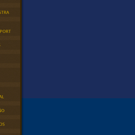
STRA
XPORT
S
AL
ÑO
OS