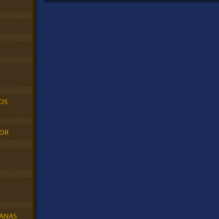
OS
MOR
BANAS