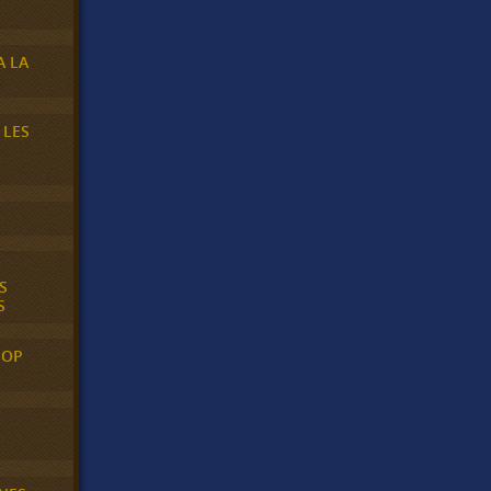
A LA
 LES
S
S
POP