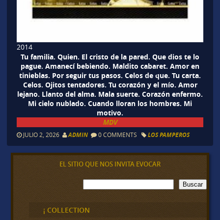
2014
Tu familia. Quien. El cristo de la pared. Que dios te lo
pague. Amanecí bebiendo. Maldito cabaret. Amor en
tinieblas. Por seguir tus pasos. Celos de que. Tu carta.
Celos. Ojitos tentadores. Tu corazón y el mío. Amor
lejano. Llanto del alma. Mala suerte. Corazón enfermo.
Mi cielo nublado. Cuando lloran los hombres. Mi
motivo.
MDV
JULIO 2, 2026
ADMIN
0 COMMENTS
LOS PAMPEROS
EL SITIO QUE NOS INVITA EVOCAR
B
Buscar
u
s
c
¡ COLLECTION
a