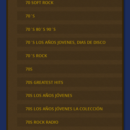
70 SOFT ROCK
70´S
70´S 80´S 90´S
70´S LOS AÑOS JOVENES, DIAS DE DISCO
70´S ROCK
70S
70S GREATEST HITS
70S LOS AÑOS JÓVENES
70S LOS AÑOS JÓVENES LA COLECCIÓN
70S ROCK RADIO