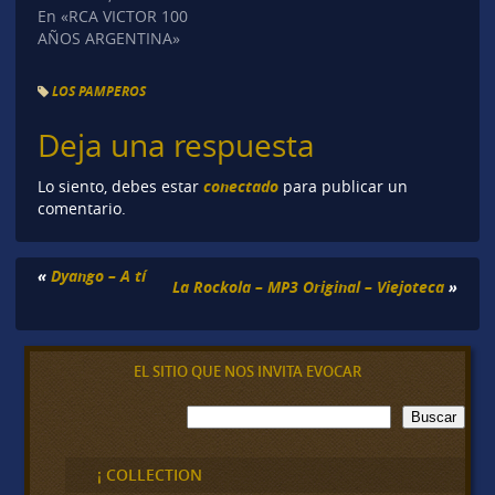
En «RCA VICTOR 100
AÑOS ARGENTINA»
LOS PAMPEROS
Deja una respuesta
conectado
Lo siento, debes estar
para publicar un
comentario.
«
Dyango – A tí
La Rockola – MP3 Original – Viejoteca
»
EL SITIO QUE NOS INVITA EVOCAR
B
Buscar
u
s
c
¡ COLLECTION
a