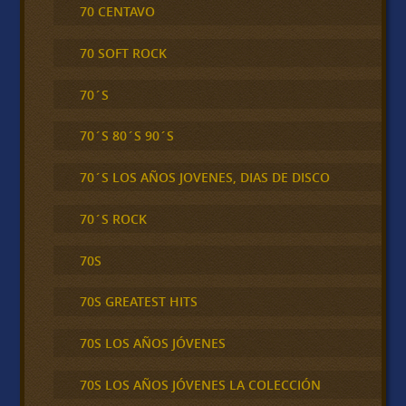
70 CENTAVO
70 SOFT ROCK
70´S
70´S 80´S 90´S
70´S LOS AÑOS JOVENES, DIAS DE DISCO
70´S ROCK
70S
70S GREATEST HITS
70S LOS AÑOS JÓVENES
70S LOS AÑOS JÓVENES LA COLECCIÓN