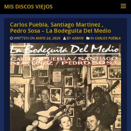
MIS DISCOS VIEJOS
Carlos Puebla, Santiago Martinez ,
Pedro Sosa – La Bodeguita Del Medio
WRITTEN ON
MAYO 24, 2026
BY
ADMIN
IN
CARLOS PUEBLA