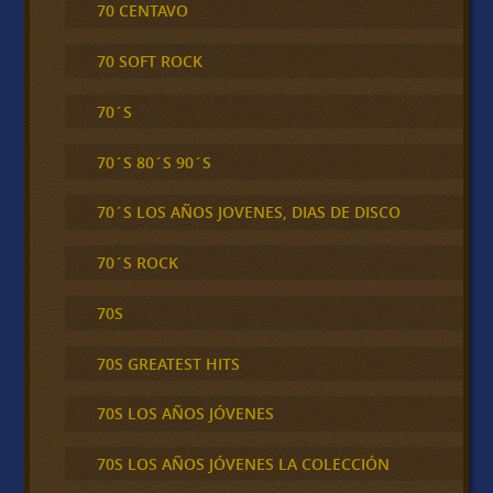
70 CENTAVO
70 SOFT ROCK
70´S
70´S 80´S 90´S
70´S LOS AÑOS JOVENES, DIAS DE DISCO
70´S ROCK
70S
70S GREATEST HITS
70S LOS AÑOS JÓVENES
70S LOS AÑOS JÓVENES LA COLECCIÓN