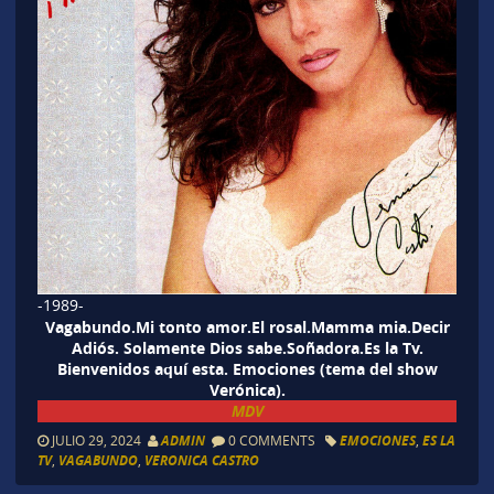
-1989-
Vagabundo.Mi tonto amor.El rosal.Mamma mia.Decir
Adiós. Solamente Dios sabe.Soñadora.Es la Tv.
Bienvenidos aquí esta. Emociones (tema del show
Verónica).
MDV
JULIO 29, 2024
ADMIN
0 COMMENTS
EMOCIONES
,
ES LA
TV
,
VAGABUNDO
,
VERONICA CASTRO