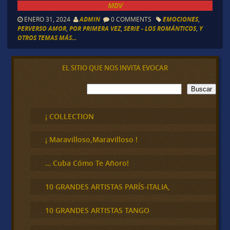
MDV
ENERO 31, 2024
ADMIN
0 COMMENTS
EMOCIONES
,
PERVERSO AMOR
,
POR PRIMERA VEZ
,
SERIE - LOS ROMÁNTICOS
,
Y
OTROS TEMAS MÁS...
EL SITIO QUE NOS INVITA EVOCAR
B
Buscar
u
s
c
¡ COLLECTION
a
r
¡ Maravilloso,Maravilloso !
… Cuba Cómo Te Añoro!
10 GRANDES ARTISTAS PARÍS-ITALIA,
10 GRANDES ARTISTAS TANGO