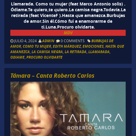
Llamarada. Como tu mujer (feat Marco Antonio solis) .
Ódiame.Te quiero,te quiero.La camisa negra.Todavía.La
retirada (feat VicenteF ).Hasta que amanezca.Burbujas
de amor.Sin él.Cómo fui a enamorarme de
ti.Luna.Procuro olvidarte.
MDV
JULIO 4, 2024
ADMIN
0 COMMENTS
BURBUJAS DE
AMOR
,
COMO TU MUJER
,
EDITH MÁRQUEZ
,
EMOCIONES
,
HASTA QUE
AMANEZCA
,
LA CAMISA NEGRA
,
LA RETIRADA
,
LLAMARADA
,
ODIAME
,
PROCURO OLVIDARTE
Támara – Canta Roberto Carlos