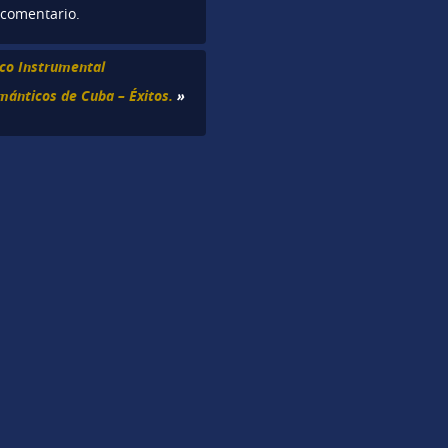
 comentario.
ico Instrumental
ománticos de Cuba – Éxitos.
»