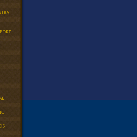
STRA
XPORT
S
AL
ÑO
OS