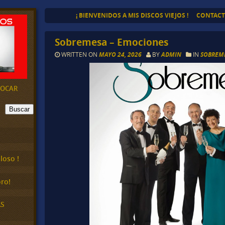
¡ BIENVENIDOS A MIS DISCOS VIEJOS !
CONTAC
Sobremesa – Emociones
WRITTEN ON
MAYO 24, 2026
BY
ADMIN
IN
SOBREM
EVOCAR
Buscar
loso !
ro!
AS