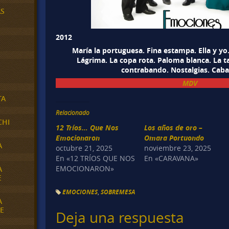
AS
2012
María la portuguesa. Fina estampa. Ella y yo
Lágrima. La copa rota. Paloma blanca. La t
contrabando. Nostalgias. Cabal
MDV
TA
Relacionado
CHI
12 Tríos… Que Nos
Los años de oro –
Emocionaron
Omara Portuondo
A
octubre 21, 2025
noviembre 23, 2025
En «12 TRÍOS QUE NOS
En «CARAVANA»
EMOCIONARON»
A
E
EMOCIONES
,
SOBREMESA
A
E
Deja una respuesta