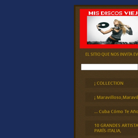
EL SITIO QUE NOS INVITA 
B
u
s
c
¡ COLLECTION
a
r
¡ Maravilloso,Maravil
… Cuba Cómo Te Año
10 GRANDES ARTIST
PARÍS-ITALIA,