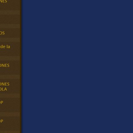
NES
OS
de la
ONES
ONES
OLA
OP
OP