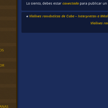
conectado
Lo siento, debes estar
para publicar un
«
Violines románticos de Cuba – Interpretan a Méx
Violines r
OS
MOR
BANAS