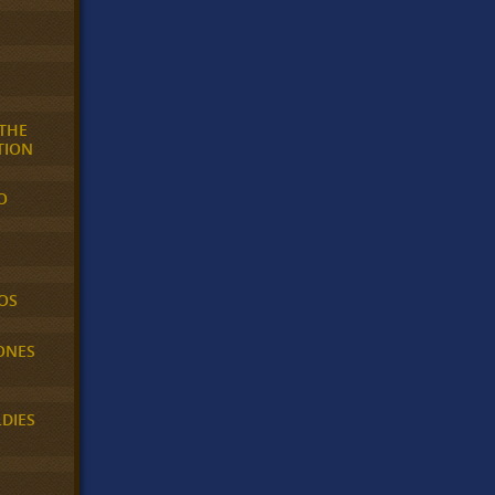
 THE
TION
O
OS
ONES
LDIES