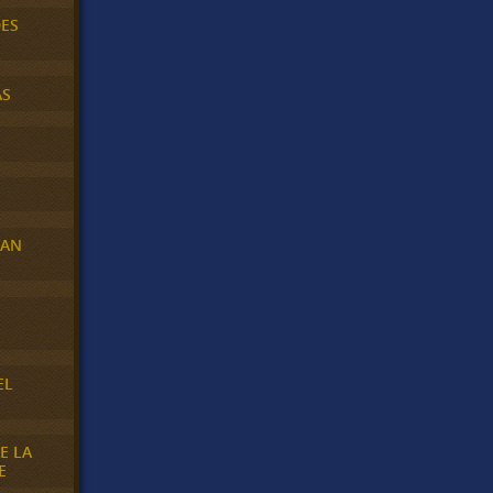
DES
AS
RAN
E
EL
E LA
E