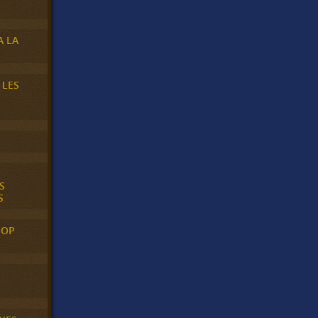
A LA
 LES
S
S
POP