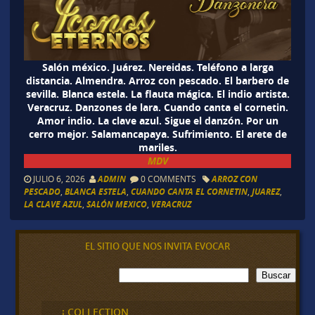
Salón méxico. Juárez. Nereidas. Teléfono a larga
distancia. Almendra. Arroz con pescado. El barbero de
sevilla. Blanca estela. La flauta mágica. El indio artista.
Veracruz. Danzones de lara. Cuando canta el cornetin.
Amor indio. La clave azul. Sigue el danzón. Por un
cerro mejor. Salamancapaya. Sufrimiento. El arete de
mariles.
MDV
JULIO 6, 2026
ADMIN
0 COMMENTS
ARROZ CON
PESCADO
,
BLANCA ESTELA
,
CUANDO CANTA EL CORNETIN
,
JUAREZ
,
LA CLAVE AZUL
,
SALÓN MEXICO
,
VERACRUZ
EL SITIO QUE NOS INVITA EVOCAR
B
Buscar
u
s
c
¡ COLLECTION