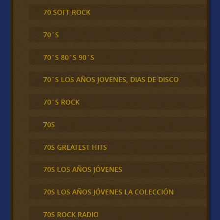
70 SOFT ROCK
70´S
70´S 80´S 90´S
70´S LOS AÑOS JOVENES, DIAS DE DISCO
70´S ROCK
70S
70S GREATEST HITS
70S LOS AÑOS JÓVENES
70S LOS AÑOS JÓVENES LA COLECCIÓN
70S ROCK RADIO