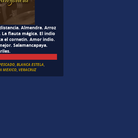
 distancia. Almendra. Arroz
 La flauta mágica. El indio
a el cornetin. Amor indio.
o mejor. Salamancapaya.
riles.
PESCADO
,
BLANCA ESTELA
,
N MEXICO
,
VERACRUZ