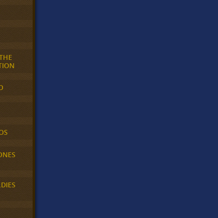
 THE
TION
O
OS
ONES
LDIES