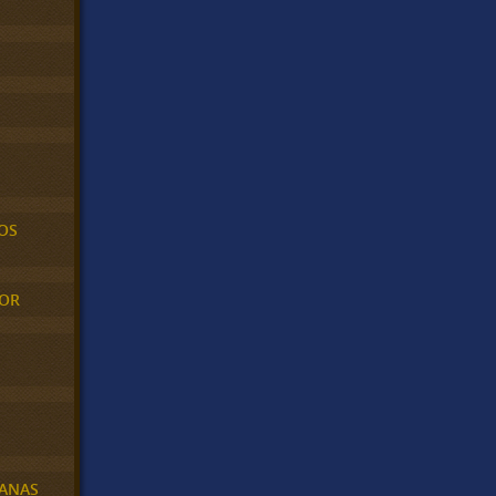
OS
MOR
BANAS