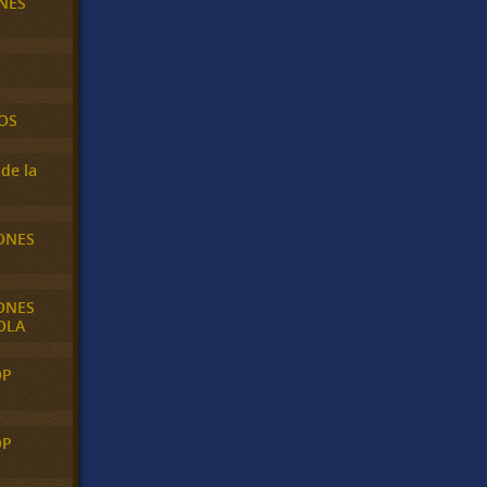
NES
OS
de la
ONES
ONES
OLA
OP
OP