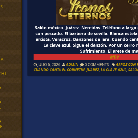
AS
Salón méxico. Juárez. Nereidas. Teléfono a larga
con pescado. El barbero de sevilla. Blanca estela.
artista. Veracruz. Danzones de lara. Cuando cant
La clave azul. Sigue el danzón. Por un cerr
Sufrimiento. El arete de ma
MDV
TA
JULIO 6, 2026
ADMIN
0 COMMENTS
ARROZ CON 
CUANDO CANTA EL CORNETIN
,
JUAREZ
,
LA CLAVE AZUL
,
SALÓ
CHI
A
A
E
A
E