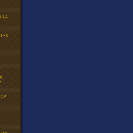
A LA
 LES
S
S
POP