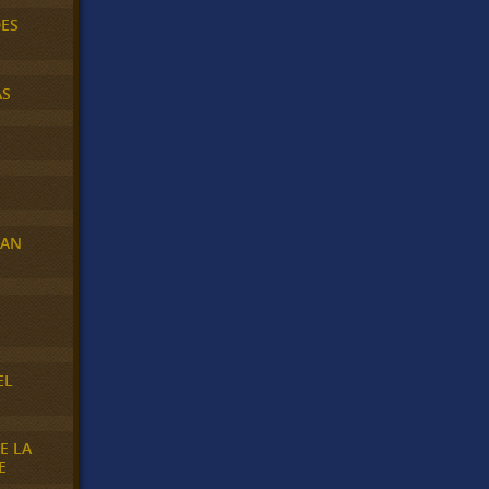
DES
AS
RAN
E
EL
E LA
E