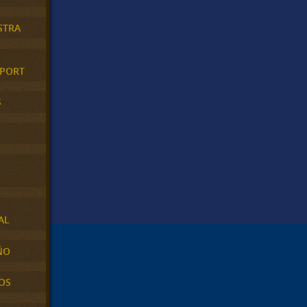
STRA
XPORT
S
AL
ÑO
OS