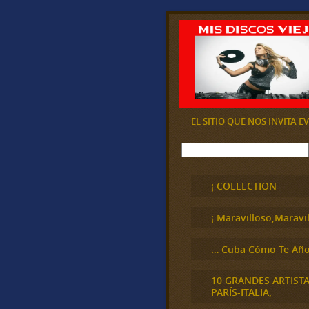
EL SITIO QUE NOS INVITA 
B
u
s
c
¡ COLLECTION
a
r
¡ Maravilloso,Maravil
… Cuba Cómo Te Año
10 GRANDES ARTIST
PARÍS-ITALIA,