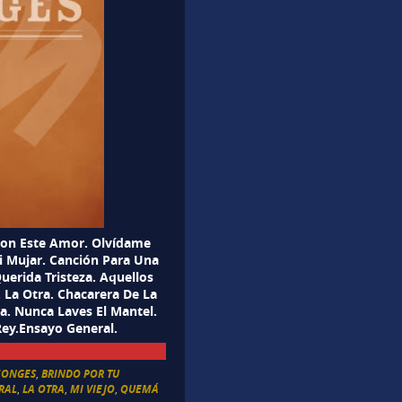
Con Este Amor. Olvídame
i Mujar. Canción Para Una
uerida Tristeza. Aquellos
 La Otra. Chacarera De La
a. Nunca Laves El Mantel.
Rey.Ensayo General.
MONGES
,
BRINDO POR TU
RAL
,
LA OTRA
,
MI VIEJO
,
QUEMÁ