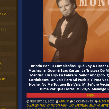
A LA
 LES
S
Brindo Por Tu Cumpleaños. Qué Voy A Hacer 
S
Muchacha. Quemá Esas Cartas. La Tristeza De M
Mentira. Un Hijo En Febrero. Señor Abogado. Q
POP
Cordobeses. Un Vals Para Mi Pueblo Y Para Vos.
Noche. No Me Toquen Ese Vals. Mi Señora Vecin
Dime Por Qué Lloras. Mi Viejo. Mendigo 
MDV
FEBRERO 22, 2026
ADMIN
0 COMMENTS
ALDO 
CUMPLEAÑOS
,
CANCIÓN PARA UNA MENTIRA
,
ENSAYO GENE