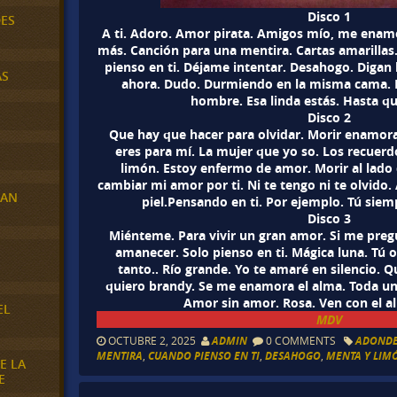
Disco 1
DES
A ti. Adoro. Amor pirata. Amigos mío, me enam
más. Canción para una mentira. Cartas amarilla
pienso en ti. Déjame intentar. Desahogo. Digan
AS
ahora. Dudo. Durmiendo en la misma cama. Es
hombre. Esa linda estás. Hasta qu
Disco 2
Que hay que hacer para olvidar. Morir enamor
eres para mí. La mujer que yo so. Los recuer
limón. Estoy enfermo de amor. Morir al lado
cambiar mi amor por ti. Ni te tengo ni te olvid
RAN
piel.Pensando en ti. Por ejemplo. Tú siem
Disco 3
Miénteme. Para vivir un gran amor. Si me preg
amanecer. Solo pienso en ti. Mágica luna. Tú o
E
tanto.. Río grande. Yo te amaré en silencio. Q
quiero brandy. Se me enamora el alma. Toda u
Amor sin amor. Rosa. Ven con el 
EL
MDV
OCTUBRE 2, 2025
ADMIN
0 COMMENTS
ADONDE
MENTIRA
,
CUANDO PIENSO EN TI
,
DESAHOGO
,
MENTA Y LIM
E LA
E