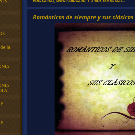
NES
ESAS CARTAS
,
SEÑOR ABOGADO
,
Y OTROS TEMAS MÁS...
Románticos de siempre y sus clásicos
OS
de la
ONES
ONES
OLA
OP
OP