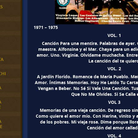
AS
1971 – 1975
VOL. 1
Canción Para una mentira. Palabras de ayer. G
maestra. Alfonsina y el Mar. Chaya para un adió
amor. Uno. Virginia. Olvídame muchacha. Entre 
TA
La canción del te quier
VOL. 2
CHI
A Jardín Florido. Romance de María Pueblo. Mate
Amor. Íntimas Memorias. Hoy He Leído Tu Carta
A
Vengan a Beber. No Sé Si Vale Una Canción. Tus
Que No Me Olvides. Si Se Calla 
A
VOL 3
E
Memorias de una vieja canción. De regreso si
Como quiere el amor mio. Con Harina, vinito y 
A
de los pobres. Mi vieja rosa. Dime porque llor
E
Canción del amor callad
VOL. 4