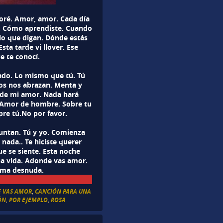
oré. Amor, amor. Cada día
s. Cómo aprendiste. Cuando
 lo que digan. Dónde estás
ta tarde vi llover. Ese
e te conocí.
ado. Lo mismo que tú. Tú
dos nos abrazan. Menta y
 de mi amor. Nada hará
o. Amor de hombre. Sobre tu
pre tú.No por favor.
untan. Tú y yo. Comienza
 nada.. Te hiciste querer
ue se siente. Esta noche
na vida. Adonde vas amor.
alma desnuda.
 VAS AMOR
,
CANCIÓN PARA UNA
ÓN
,
POR EJEMPLO
,
ROSA