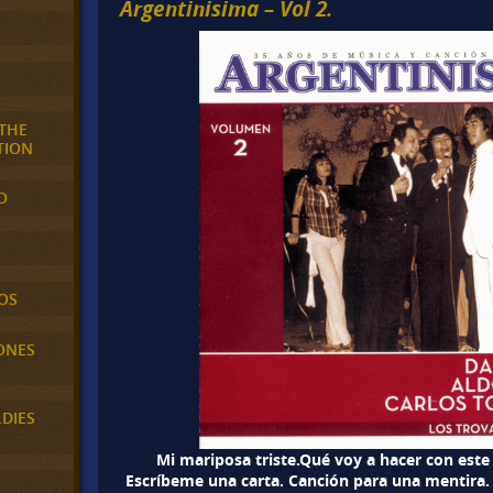
Argentinisima – Vol 2.
 THE
TION
O
OS
ONES
LDIES
Mi mariposa triste.Qué voy a hacer con est
Escríbeme una carta. Canción para una mentira.