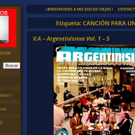
¡ BIENVENIDOS A MIS DISCOS VIEJOS !
CONTAC
Etiqueta:
CANCIÓN PARA U
V.A – Argentinísima Vol. 1 – 5
EVOCAR
Buscar
loso !
ro!
AS