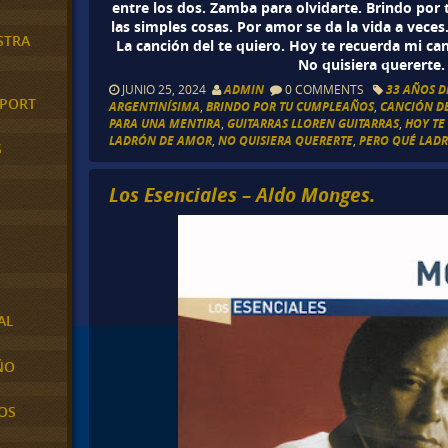
entre los dos. Zamba para olvidarte. Brindo por
las simples cosas. Por amor se da la vida a veces.
STRA
La canción del te quiero. Hoy te recuerda mi can
No quisiera quererte.
JUNIO 25, 2024
ADMIN
0 COMMENTS
33 AÑOS D
XPORT
ARGENTINÍSIMA
,
BRINDO POR TU CUMPLEAÑOS
,
CANCIÓN DE
PARA UNA MENTIRA
,
GUITARRAS LLOREN GUITARRAS
,
HOY TE
LADRÓN DE AMOR
,
NO QUISIERA QUERERTE
,
PERO QUÉ LAD
S
Los Esenciales – Aldo Monges.
AL
ÑO
OS