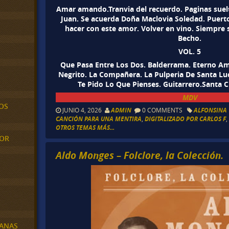
Amar amando.Tranvia del recuerdo. Paginas suelt
Juan. Se acuerda Doña Maclovia Soledad. Puert
hacer con este amor. Volver en vino. Siempre s
Becho.
VOL. 5
Que Pasa Entre Los Dos. Balderrama. Eterno 
Negrito. La Compañera. La Pulperia De Santa Lu
Te Pido Lo Que Pienses. Guitarrero.Santa 
MDV
OS
JUNIO 4, 2026
ADMIN
0 COMMENTS
ALFONSINA 
CANCIÓN PARA UNA MENTIRA
,
DIGITALIZADO POR CARLOS F
OTROS TEMAS MÁS...
MOR
Aldo Monges – Folclore, la Colección.
BANAS