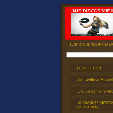
EL SITIO QUE NOS INVITA 
B
u
s
c
¡ COLLECTION
a
r
¡ Maravilloso,Maravil
… Cuba Cómo Te Año
10 GRANDES ARTIST
PARÍS-ITALIA,