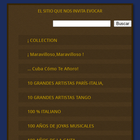
EL SITIO QUE NOS INVITA EVOCAR
B
Buscar
u
s
c
¡ COLLECTION
a
r
¡ Maravilloso,Maravilloso !
… Cuba Cómo Te Añoro!
10 GRANDES ARTISTAS PARÍS-ITALIA,
10 GRANDES ARTISTAS TANGO
100 % ITALIANO
100 AÑOS DE JOYAS MUSICALES