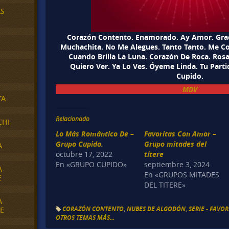
AS
Corazón Contento. Enamorado. Ay Amor. Grac
Muchachita. No Me Alegues. Tanto Tanto. Me C
Cuando Brilla La Luna. Corazón De Roca. Ros
Quiero Ver. Ya Lo Ves. Óyeme Linda. Tu Part
Cupido.
MDV
TA
Relacionado
CHI
Lo Más Romántico De –
Favoritas Con Amor –
Grupo Cupido.
Grupo mitades del
A
octubre 17, 2022
títere
En «GRUPO CUPIDO»
septiembre 3, 2024
A
En «GRUPOS MITADES
E
DEL TITERE»
A
CORAZÓN CONTENTO
,
NUBES DE ALGODÓN
,
SERIE - FAVO
E
OTROS TEMAS MÁS...