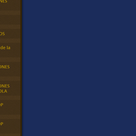
NES
OS
de la
ONES
ONES
OLA
OP
OP