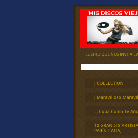
EL SITIO QUE NOS INVITA 
B
u
s
c
¡ COLLECTION
a
r
¡ Maravilloso,Maravil
… Cuba Cómo Te Año
10 GRANDES ARTIST
PARÍS-ITALIA,