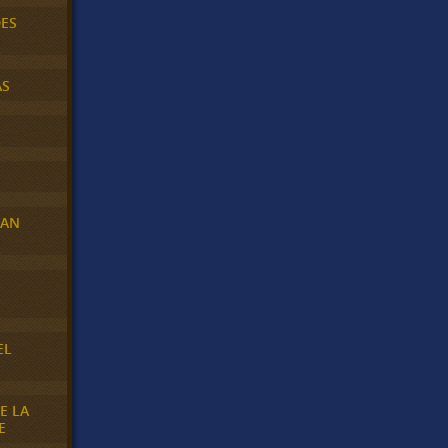
DES
AS
RAN
E
EL
E LA
E