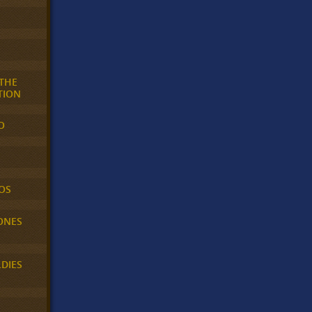
 THE
TION
O
OS
ONES
LDIES