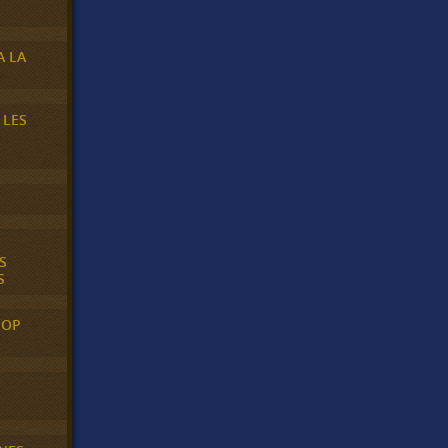
A LA
 LES
S
S
POP