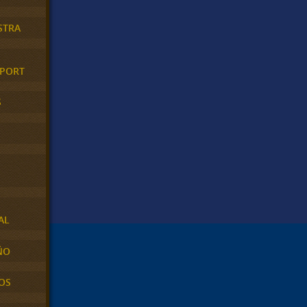
STRA
XPORT
S
AL
ÑO
OS