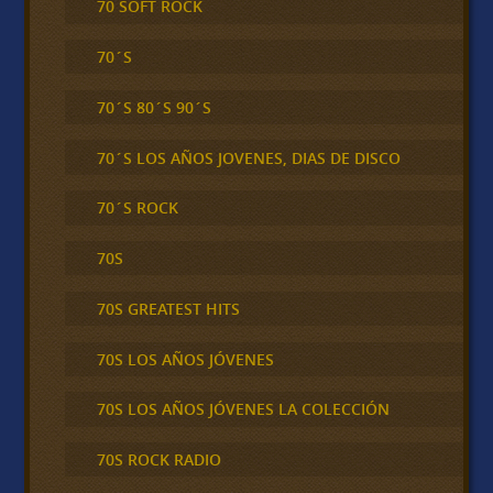
70 SOFT ROCK
70´S
70´S 80´S 90´S
70´S LOS AÑOS JOVENES, DIAS DE DISCO
70´S ROCK
70S
70S GREATEST HITS
70S LOS AÑOS JÓVENES
70S LOS AÑOS JÓVENES LA COLECCIÓN
70S ROCK RADIO