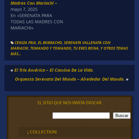
Madres Con Mariachi –
mayo 7, 2025
En «SERENATA PARA
TODAS LAS MADRES CON
MARIACHI»
CENIZA FRIA
,
EL BORRACHO
,
SERENATA VALLENATA CON
MARIACHI
,
TOMANDO Y TOMANDO
,
TU ERES REINA
,
Y OTROS TEMAS
MÁS...
«
El Trío América – El Camino De La Vida.
Orquesta Serenata Del Mundo – Alrededor Del Mundo.
»
EL SITIO QUE NOS INVITA EVOCAR
B
Buscar
u
s
c
¡ COLLECTION
a