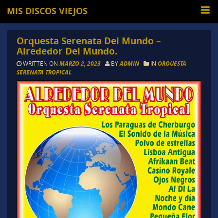
MIS DISCOS VIEJOS
Orquesta Serenata Del Mundo –
Alrededor Del Mundo.
WRITTEN ON
MARZO 2, 2023
BY
ADMIN
IN
ORQUESTA
SERENATA TROPICAL