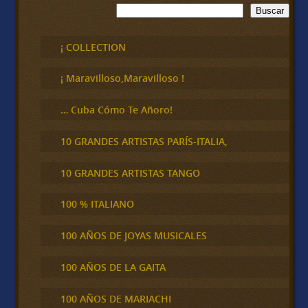
B
Buscar
u
s
c
¡ COLLECTION
a
r
¡ Maravilloso,Maravilloso !
… Cuba Cómo Te Añoro!
10 GRANDES ARTISTAS PARÍS-ITALIA,
10 GRANDES ARTISTAS TANGO
100 % ITALIANO
100 AÑOS DE JOYAS MUSICALES
100 AÑOS DE LA GAITA
100 AÑOS DE MARIACHI