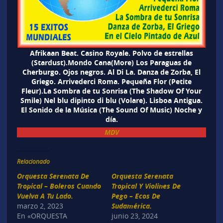
Afrikaan Beat. Casino Royale. Polvo de estrellas
(Stardust).Mondo Cana(More) Los Paraguas de
Cherburgo. Ojos negros. Al Di La. Danza de Zorba, El
Griego. Arrivederci Roma. Pequeña Flor (Petite
Fleur).La Sombra de tu Sonrisa (The Shadow Of Your
Smile) Nel blu dipinto di blu (Volare). Lisboa Antigua.
El Sonido de la Música (The Sound Of Music) Noche y
día.
MDV
Relacionado
Orquesta Serenata De
Orquesta Serenata
Tropical – Boleros Cuando
Tropical Y Violines De
Vuelva A Tu Lado.
Pego – Ecos De
marzo 2, 2023
Sudamérica.
En «ORQUESTA
junio 23, 2024