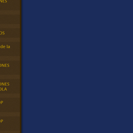
NES
OS
de la
ONES
ONES
OLA
OP
OP