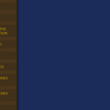
 THE
TION
O
OS
ONES
LDIES