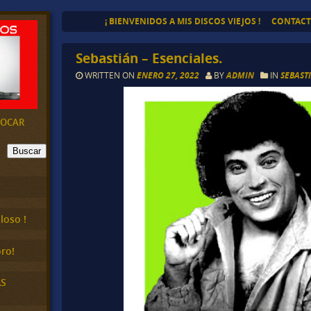
¡ BIENVENIDOS A MIS DISCOS VIEJOS !
CONTAC
Sebastián – Esenciales.
WRITTEN ON
ENERO 27, 2022
BY
ADMIN
IN
SEBAST
EVOCAR
Buscar
loso !
ro!
AS