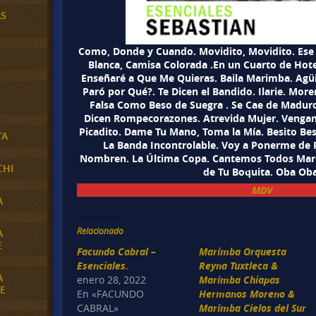
AS
Como, Donde y Cuando. Movidito, Movidito. Ese 
Blanca, Camisa Colorada .En un Cuarto de Hotel
Enseñaré a Que Me Quieras. Baila Marimba. Agüi
Paró por Qué?. Te Dicen el Bandido. Ilarie. More
Falsa Como Beso de Suegra . Se Cae de Maduro
Dicen Rompecorazones. Atrevida Mujer. Venga
Picadito. Dame Tu Mano, Toma la Mía. Besito Be
TA
La Banda Incontrolable. Voy a Ponerme de P
Nombren. La Última Copa. Cantemos Todos Mare
CHI
de Tu Boquita. Oba Oba
MDV
A
Relacionado
A
E
Facundo Cabral –
Marimba Orquesta
Esenciales.
Reyna Tuxtleca &
A
enero 28, 2022
Marimba Chiapas
E
En «FACUNDO
Hermanos Moreno &
CABRAL»
Marimba Cielos del Sur