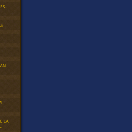
DES
AS
RAN
E
EL
E LA
E