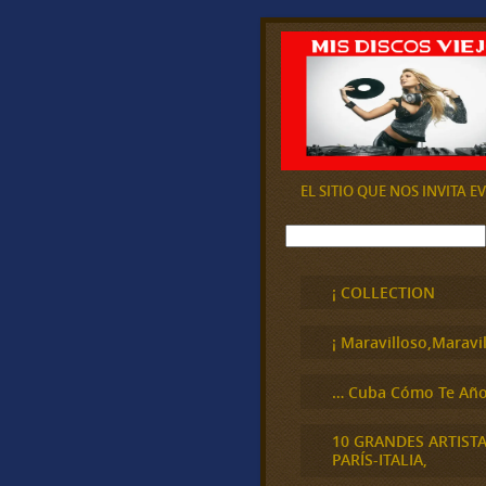
EL SITIO QUE NOS INVITA 
B
u
s
c
¡ COLLECTION
a
r
¡ Maravilloso,Maravil
… Cuba Cómo Te Año
10 GRANDES ARTIST
PARÍS-ITALIA,