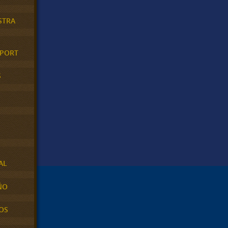
STRA
XPORT
S
AL
ÑO
OS