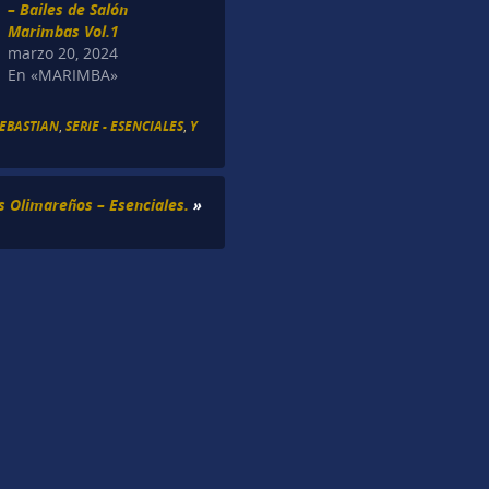
– Bailes de Salón
Marimbas Vol.1
marzo 20, 2024
En «MARIMBA»
SEBASTIAN
,
SERIE - ESENCIALES
,
Y
s Olimareños – Esenciales.
»