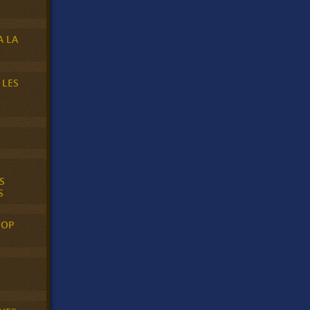
A LA
 LES
S
S
POP