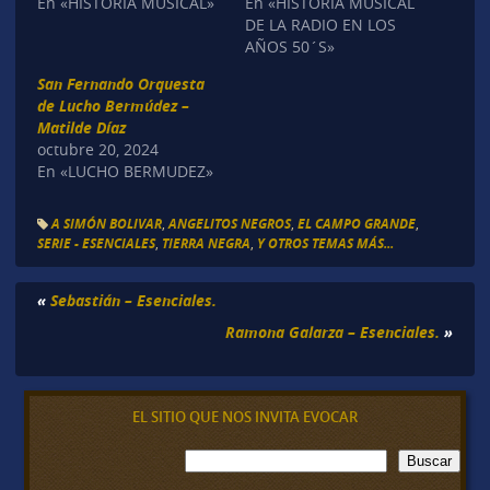
En «HISTORIA MUSICAL»
En «HISTORIA MUSICAL
DE LA RADIO EN LOS
AÑOS 50´S»
San Fernando Orquesta
de Lucho Bermúdez –
Matilde Díaz
octubre 20, 2024
En «LUCHO BERMUDEZ»
A SIMÓN BOLIVAR
,
ANGELITOS NEGROS
,
EL CAMPO GRANDE
,
SERIE - ESENCIALES
,
TIERRA NEGRA
,
Y OTROS TEMAS MÁS...
«
Sebastián – Esenciales.
Ramona Galarza – Esenciales.
»
EL SITIO QUE NOS INVITA EVOCAR
B
Buscar
u