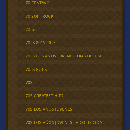
70 CENTAVO
70 SOFT ROCK
70´S
70´S 80´S 90´S
70´S LOS AÑOS JOVENES, DIAS DE DISCO
70´S ROCK
70S
70S GREATEST HITS
70S LOS AÑOS JÓVENES
70S LOS AÑOS JÓVENES LA COLECCIÓN