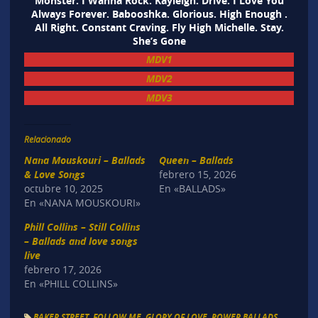
Monster. I Wanna Rock. Kayleigh. Drive. I Love You
Always Forever. Babooshka. Glorious. High Enough .
All Right. Constant Craving. Fly High Michelle. Stay.
She’s Gone
MDV1
MDV2
MDV3
Relacionado
Nana Mouskouri – Ballads
Queen – Ballads
& Love Songs
febrero 15, 2026
octubre 10, 2025
En «BALLADS»
En «NANA MOUSKOURI»
Phill Collins – Still Collins
– Ballads and love songs
live
febrero 17, 2026
En «PHILL COLLINS»
BAKER STREET
,
FOLLOW ME
,
GLORY OF LOVE
,
POWER BALLADS