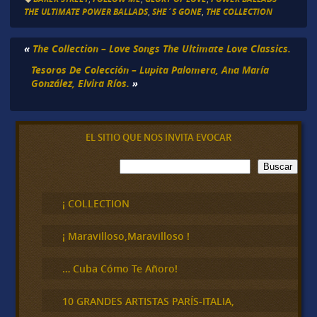
THE ULTIMATE POWER BALLADS
,
SHE´S GONE
,
THE COLLECTION
«
The Collection – Love Songs The Ultimate Love Classics.
Tesoros De Colección – Lupita Palomera, Ana María
González, Elvira Ríos.
»
EL SITIO QUE NOS INVITA EVOCAR
B
Buscar
u
s
c
¡ COLLECTION
a
r
¡ Maravilloso,Maravilloso !
… Cuba Cómo Te Añoro!
10 GRANDES ARTISTAS PARÍS-ITALIA,