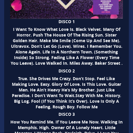
DISCO 1
I Want To Know What Love Is. Black Velvet. Many Of
Horror. Push The House Of The Rising Sun. Sister
Golden Hair. Make Me Smile (Come Up And See Me).
Ultravox. Don’t Let Go (Love). Wires. I Remember You.
Alone Again. Life In A Northern Town. (Something
Inside) So Strong. Fading Like A Flower (Every Time
You Leave). Love Walked In. Miles Away. Baker Street .
DISCO 2
True. She Drives Me Crazy. Don’t Stop. Feel Like
Making Love. Easy. Glory Of Love. Is This Love. Guitar
Man. He Ain’t Heavy He’s My Brother. Just Like
Paradise. I Don’t Want To Wait.Stay With Me. History.
Big Log. Fool (If You Think It’s Over). Love Is Only A
Feeling. Rough Boy. Follow Me
DISCO 3
How You Remind Me. If You Leave Me Now. Walking In
Memphis. High. Owner Of A Lonely Heart. Little