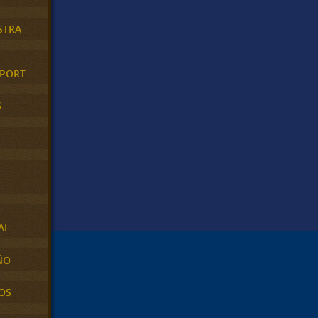
STRA
XPORT
S
AL
ÑO
OS