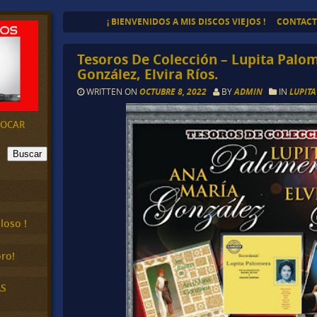
¡ BIENVENIDOS A MIS DISCOS VIEJOS !
CONTAC
Tesoros De Colección – Lupita Palo
González, Elvira Ríos.
WRITTEN ON
OCTUBRE 8, 2022
BY
ADMIN
IN
LUPIT
EVOCAR
Buscar
loso !
ro!
AS