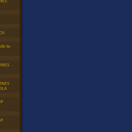
NES
OS
de la
ONES
ONES
OLA
OP
OP