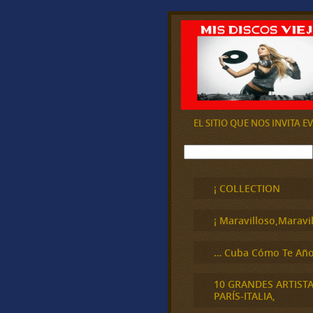
EL SITIO QUE NOS INVITA 
B
u
s
c
¡ COLLECTION
a
r
¡ Maravilloso,Maravil
… Cuba Cómo Te Año
10 GRANDES ARTIST
PARÍS-ITALIA,