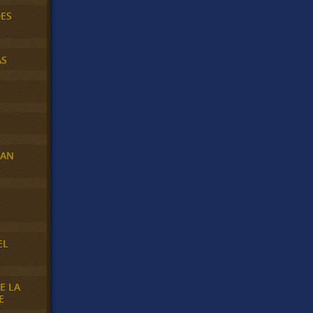
DES
AS
RAN
E
EL
E LA
E