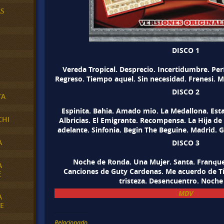
AS
DISCO 1
Vereda Tropical. Desprecio. Incertidumbre. Perf
Regreso. Tiempo aquel. Sin necesidad. Frenesi. M
DISCO 2
TA
Espinita. Bahia. Amado mio. La Medallona. Es
CHI
Albricias. El Emigrante. Recompensa. La Hija d
adelante. Sinfonia. Begin The Beguine. Madrid. 
A
DISCO 3
Noche de Ronda. Una Mujer. Santa. Franque
A
Canciones de Guty Cardenas. Me acuerdo de Ti. 
E
tristeza. Desencuentro. Noche
MDV
A
E
Relacionado