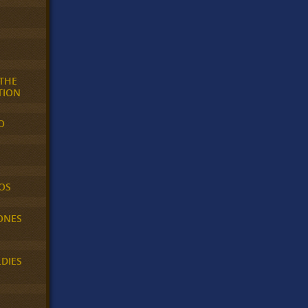
 THE
TION
O
OS
ONES
LDIES