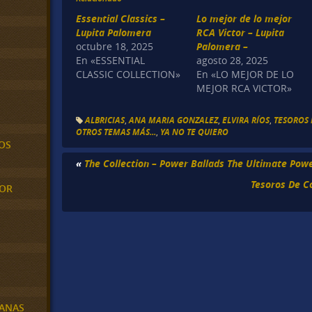
Essential Classics –
Lo mejor de lo mejor
Lupita Palomera
RCA Victor – Lupita
octubre 18, 2025
Palomera –
En «ESSENTIAL
agosto 28, 2025
CLASSIC COLLECTION»
En «LO MEJOR DE LO
MEJOR RCA VICTOR»
ALBRICIAS
,
ANA MARIA GONZALEZ
,
ELVIRA RÍOS
,
TESOROS 
OTROS TEMAS MÁS...
,
YA NO TE QUIERO
OS
«
The Collection – Power Ballads The Ultimate Powe
Tesoros De Co
MOR
BANAS