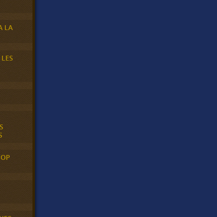
A LA
 LES
S
S
POP