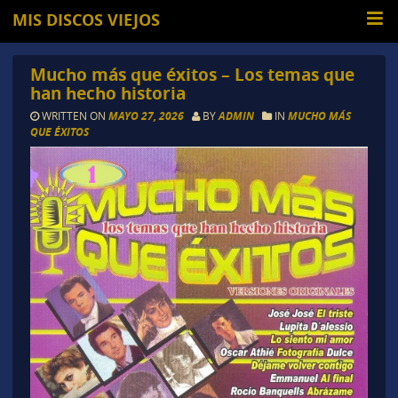
MIS DISCOS VIEJOS
Mucho más que éxitos – Los temas que
han hecho historia
WRITTEN ON
MAYO 27, 2026
BY
ADMIN
IN
MUCHO MÁS
QUE ÉXITOS