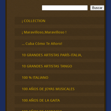
B
Buscar
u
s
c
¡ COLLECTION
a
r
¡ Maravilloso,Maravilloso !
… Cuba Cómo Te Añoro!
10 GRANDES ARTISTAS PARÍS-ITALIA,
10 GRANDES ARTISTAS TANGO
100 % ITALIANO
100 AÑOS DE JOYAS MUSICALES
100 AÑOS DE LA GAITA