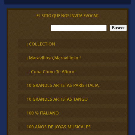
EL SITIO QUE NOS INVITA EVOCAR
B
Buscar
u
s
c
¡ COLLECTION
a
r
¡ Maravilloso,Maravilloso !
… Cuba Cómo Te Añoro!
10 GRANDES ARTISTAS PARÍS-ITALIA,
10 GRANDES ARTISTAS TANGO
100 % ITALIANO
100 AÑOS DE JOYAS MUSICALES