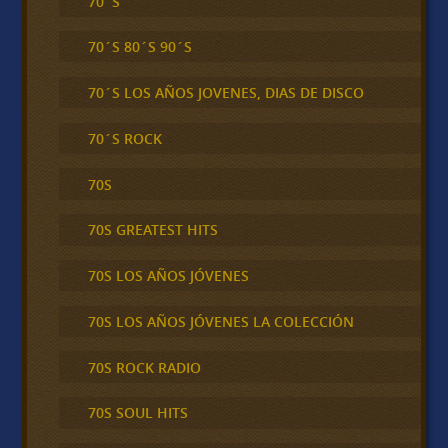
70´S
70´S 80´S 90´S
70´S LOS AÑOS JOVENES, DIAS DE DISCO
70´S ROCK
70S
70S GREATEST HITS
70S LOS AÑOS JÓVENES
70S LOS AÑOS JÓVENES LA COLECCIÓN
70S ROCK RADIO
70S SOUL HITS