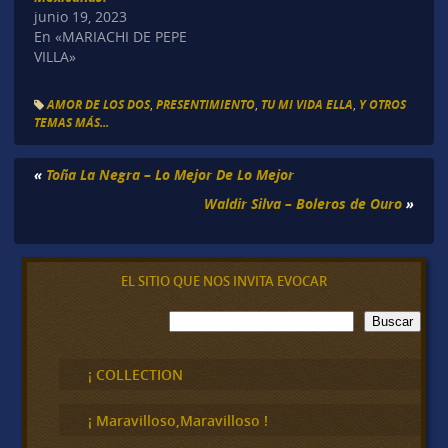
junio 19, 2023
En «MARIACHI DE PEPE
VILLA»
AMOR DE LOS DOS
,
PRESENTIMIENTO
,
TU MI VIDA ELLA
,
Y OTROS
TEMAS MÁS...
«
Toña La Negra – Lo Mejor De Lo Mejor
Waldir Silva – Boleros de Ouro
»
EL SITIO QUE NOS INVITA EVOCAR
B
Buscar
u
s
c
¡ COLLECTION
a
r
¡ Maravilloso,Maravilloso !