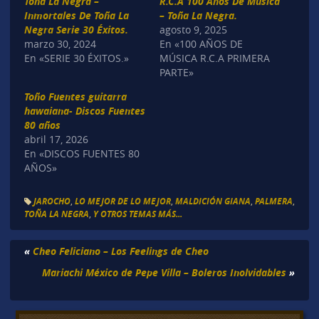
Toña La Negra –
R.C.A 100 Años De Música
Inmortales De Toña La
– Toña La Negra.
Negra Serie 30 Éxitos.
agosto 9, 2025
marzo 30, 2024
En «100 AÑOS DE
En «SERIE 30 ÉXITOS.»
MÚSICA R.C.A PRIMERA
PARTE»
Toño Fuentes guitarra
hawaiana- Discos Fuentes
80 años
abril 17, 2026
En «DISCOS FUENTES 80
AÑOS»
JAROCHO
,
LO MEJOR DE LO MEJOR
,
MALDICIÓN GIANA
,
PALMERA
,
TOÑA LA NEGRA
,
Y OTROS TEMAS MÁS...
«
Cheo Feliciano – Los Feelings de Cheo
Mariachi México de Pepe Villa – Boleros Inolvidables
»