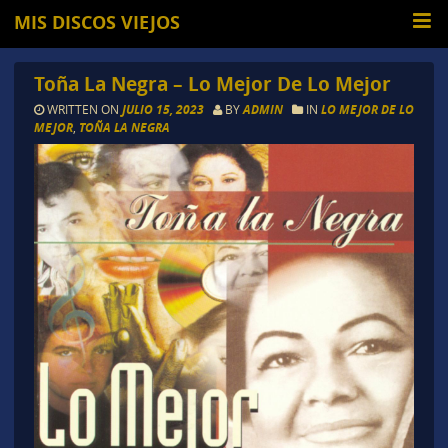
MIS DISCOS VIEJOS
Toña La Negra – Lo Mejor De Lo Mejor
WRITTEN ON
JULIO 15, 2023
BY
ADMIN
IN
LO MEJOR DE LO
MEJOR
,
TOÑA LA NEGRA