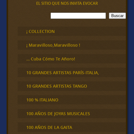
EL SITIO QUE NOS INVITA EVOCAR
B
Buscar
u
s
c
¡ COLLECTION
a
r
¡ Maravilloso,Maravilloso !
… Cuba Cómo Te Añoro!
10 GRANDES ARTISTAS PARÍS-ITALIA,
10 GRANDES ARTISTAS TANGO
100 % ITALIANO
100 AÑOS DE JOYAS MUSICALES
100 AÑOS DE LA GAITA