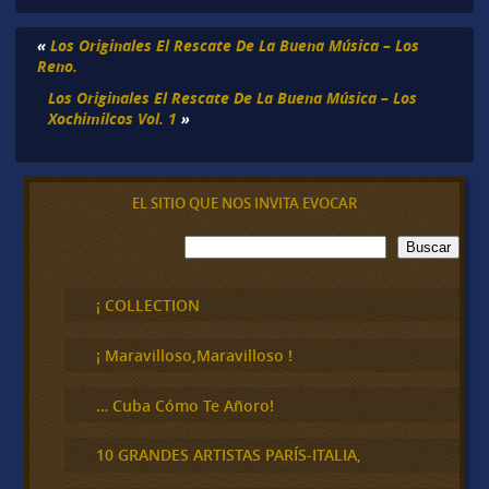
«
Los Originales El Rescate De La Buena Música – Los
Reno.
Los Originales El Rescate De La Buena Música – Los
Xochimilcos Vol. 1
»
EL SITIO QUE NOS INVITA EVOCAR
B
Buscar
u
s
c
¡ COLLECTION
a
r
¡ Maravilloso,Maravilloso !
… Cuba Cómo Te Añoro!
10 GRANDES ARTISTAS PARÍS-ITALIA,