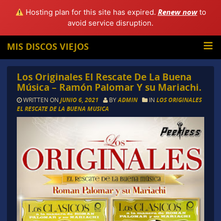
Renew now
Hosting plan for this site has expired.
to
avoid service disruption.
MIS DISCOS VIEJOS
Los Originales El Rescate De La Buena
Música – Ramón Palomar Y su Mariachi.
WRITTEN ON
JUNIO 6, 2021
BY
ADMIN
IN
LOS ORIGINALES
EL RESCATE DE LA BUENA MUSICA