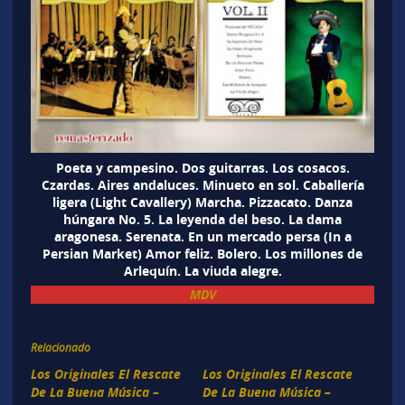
Poeta y campesino. Dos guitarras. Los cosacos.
Czardas. Aires andaluces. Minueto en sol. Caballería
ligera (Light Cavallery) Marcha. Pizzacato. Danza
húngara No. 5. La leyenda del beso. La dama
aragonesa. Serenata. En un mercado persa (In a
Persian Market) Amor feliz. Bolero. Los millones de
Arlequín. La viuda alegre.
MDV
Relacionado
Los Originales El Rescate
Los Originales El Rescate
De La Buena Música –
De La Buena Música –