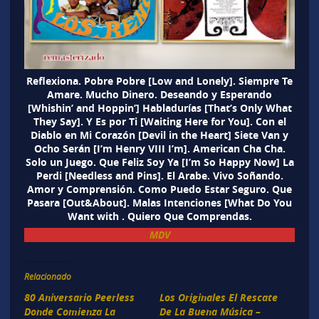
Reflexiona. Pobre Pobre [Low and Lonely]. Siempre Te
Amare. Mucho Dinero. Deseando y Esperando
[Whishin’ and Hoppin’] Habladurías [That’s Only What
They Say]. Y Es por Ti [Waiting Here for You]. Con el
Diablo en Mi Corazón [Devil in the Heart] Siete Van y
Ocho Serán [I’m Henry VIII I’m]. American Cha Cha.
Solo un Juego. Que Feliz Soy Ya [I’m So Happy Now] La
Perdi [Needless and Pins]. El Arabe. Vivo Soñando.
Amor y Comprensión. Como Puedo Estar Seguro. Que
Pasara [Out&About]. Malas Intenciones [What Do You
Want with . Quiero Que Comprendas.
MDV
Relacionado
80 Aniversario Peerless
Los Originales El Rescate
Donde Comienza La
De La Buena Música –