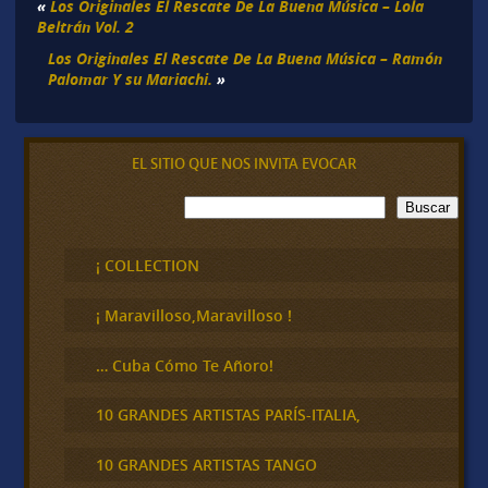
«
Los Originales El Rescate De La Buena Música – Lola
Beltrán Vol. 2
Los Originales El Rescate De La Buena Música – Ramón
Palomar Y su Mariachi.
»
EL SITIO QUE NOS INVITA EVOCAR
B
Buscar
u
s
c
¡ COLLECTION
a
r
¡ Maravilloso,Maravilloso !
… Cuba Cómo Te Añoro!
10 GRANDES ARTISTAS PARÍS-ITALIA,
10 GRANDES ARTISTAS TANGO