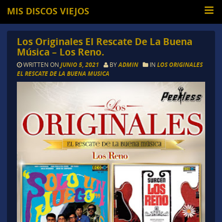
MIS DISCOS VIEJOS
Los Originales El Rescate De La Buena
Música – Los Reno.
WRITTEN ON
JUNIO 5, 2021
BY
ADMIN
IN
LOS ORIGINALES
EL RESCATE DE LA BUENA MUSICA