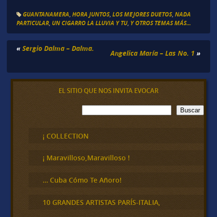
GUANTANAMERA
,
HORA JUNTOS
,
LOS MEJORES DUETOS
,
NADA
PARTICULAR
,
UN CIGARRO LA LLUVIA Y TU
,
Y OTROS TEMAS MÁS...
«
Sergio Dalma – Dalma.
Angelica María – Las No. 1
»
EL SITIO QUE NOS INVITA EVOCAR
B
Buscar
u
s
c
¡ COLLECTION
a
r
¡ Maravilloso,Maravilloso !
… Cuba Cómo Te Añoro!
10 GRANDES ARTISTAS PARÍS-ITALIA,