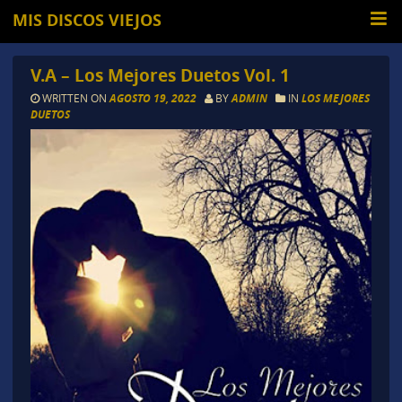
MIS DISCOS VIEJOS
V.A – Los Mejores Duetos Vol. 1
WRITTEN ON
AGOSTO 19, 2022
BY
ADMIN
IN
LOS MEJORES
DUETOS