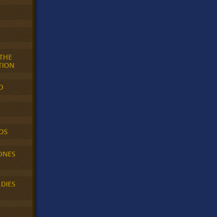
 THE
TION
O
OS
ONES
LDIES