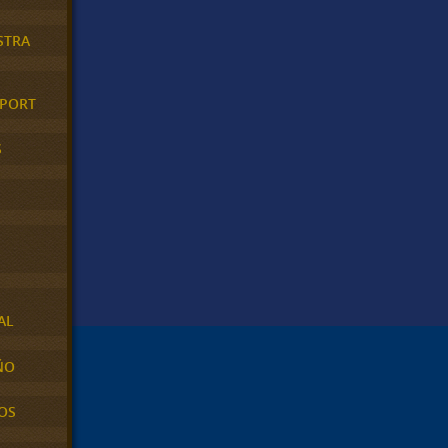
STRA
XPORT
S
AL
ÑO
OS