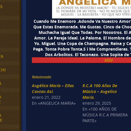
AS
Cuando Me Enamoro .Adonde Va Nuestro Amor?.Y
Que Estas Enamorada. Me Gustas. Cinco de Choc
Muchacha Igual Que Todas. Por Nosotros. El A
Amor. La Pareja Ideal. La Paloma. El Hombre de
Yo. Miguel. Una Copa de Champagne. Reina y Cen
Paga. Tonta Pobre Tonta.S i Me Comprendieras. 
Dos Arbolitos. El Taconazo. Una Sopita de
TA
MDV
CHI
Relacionado
A
Angélica María – Ellas
R.C.A 100 Años De
Cantan Así.
Música – Angelica
A
enero 21, 2022
María.
E
En «ANGELICA MARIA»
enero 29, 2025
En «100 AÑOS DE
MÚSICA R.C.A PRIMERA
A
E
PARTE»