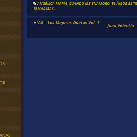
ANGÉLICA MARÍA
,
CUANDO ME ENAMORO
,
EL AMOR ES TR
TEMAS MÁS...
«
V.A – Los Mejores Duetos Vol. 1
Juan Valentín 
OS
MOR
BANAS