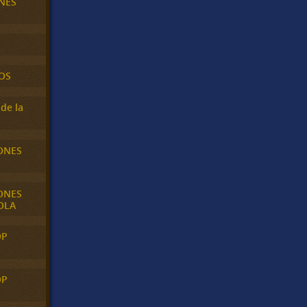
NES
OS
de la
ONES
ONES
OLA
OP
OP