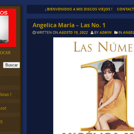
¡ BIENVENIDOS A MIS DISCOS VIEJOS !
CONTAC
Angelica María – Las No. 1
WRITTEN ON
AGOSTO 19, 2022
BY
ADMIN
IN
ANGEL
EVOCAR
Buscar
loso !
ro!
AS