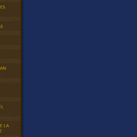
DES
AS
RAN
E
EL
E LA
E