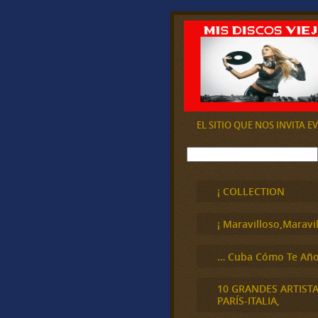
EL SITIO QUE NOS INVITA 
B
u
s
c
¡ COLLECTION
a
r
¡ Maravilloso,Maravil
… Cuba Cómo Te Año
10 GRANDES ARTIST
PARÍS-ITALIA,