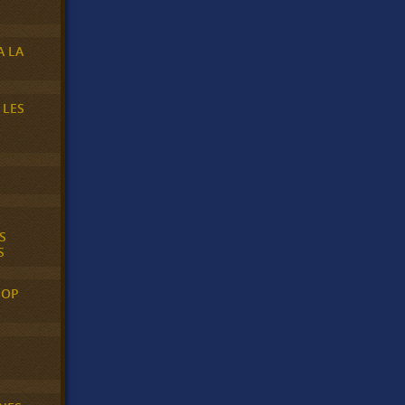
A LA
 LES
S
S
POP