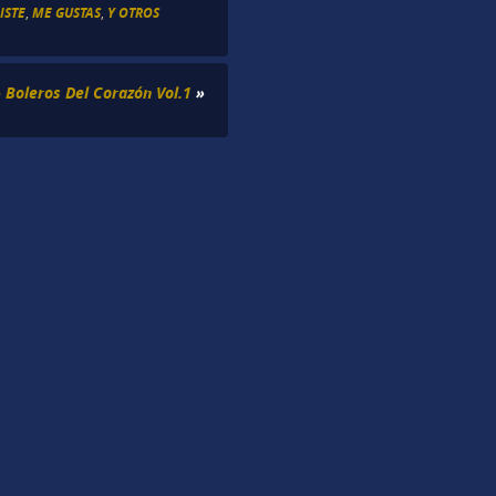
ISTE
,
ME GUSTAS
,
Y OTROS
– Boleros Del Corazón Vol.1
»