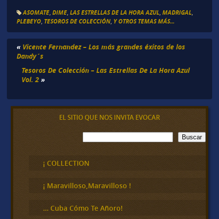
ASOMATE
,
DIME
,
LAS ESTRELLAS DE LA HORA AZUL
,
MADRIGAL
,
PLEBEYO
,
TESOROS DE COLECCIÓN
,
Y OTROS TEMAS MÁS...
«
Vicente Fernandez – Los más grandes éxitos de los
Dandy´s
Tesoros De Colección – Las Estrellas De La Hora Azul
Vol. 2
»
EL SITIO QUE NOS INVITA EVOCAR
B
Buscar
u
s
c
¡ COLLECTION
a
r
¡ Maravilloso,Maravilloso !
… Cuba Cómo Te Añoro!