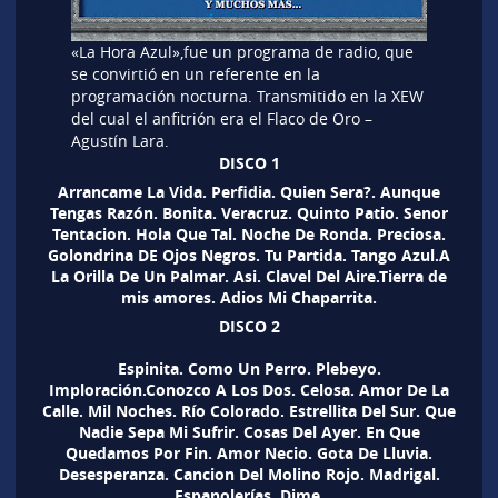
«La Hora Azul»,fue un programa de radio, que
se convirtió en un referente en la
programación nocturna. Transmitido en la XEW
del cual el anfitrión era el Flaco de Oro –
Agustín Lara.
DISCO 1
Arrancame La Vida. Perfidia. Quien Sera?. Aunque
Tengas Razón. Bonita. Veracruz. Quinto Patio. Senor
Tentacion. Hola Que Tal. Noche De Ronda. Preciosa.
Golondrina DE Ojos Negros. Tu Partida. Tango Azul.A
La Orilla De Un Palmar. Asi. Clavel Del Aire.Tierra de
mis amores. Adios Mi Chaparrita.
DISCO 2
Espinita. Como Un Perro. Plebeyo.
Imploración.Conozco A Los Dos. Celosa. Amor De La
Calle. Mil Noches. Río Colorado. Estrellita Del Sur. Que
Nadie Sepa Mi Sufrir. Cosas Del Ayer. En Que
Quedamos Por Fin. Amor Necio. Gota De Lluvia.
Desesperanza. Cancion Del Molino Rojo. Madrigal.
Espanolerías. Dime.