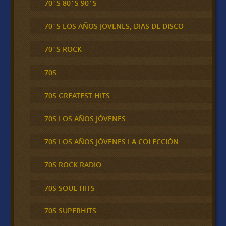
70´S 80´S 90´S
70´S LOS AÑOS JOVENES, DIAS DE DISCO
70´S ROCK
70S
70S GREATEST HITS
70S LOS AÑOS JÓVENES
70S LOS AÑOS JÓVENES LA COLECCIÓN
70S ROCK RADIO
70S SOUL HITS
70S SUPERHITS